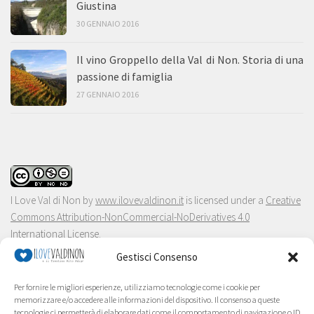
Giustina
30 GENNAIO 2016
Il vino Groppello della Val di Non. Storia di una
passione di famiglia
27 GENNAIO 2016
I Love Val di Non
by
www.ilovevaldinon.it
is licensed under a
Creative
Commons Attribution-NonCommercial-NoDerivatives 4.0
International License
.
Gestisci Consenso
Per fornire le migliori esperienze, utilizziamo tecnologie come i cookie per
memorizzare e/o accedere alle informazioni del dispositivo. Il consenso a queste
tecnologie ci permetterà di elaborare dati come il comportamento di navigazione o ID