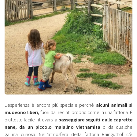
L’esperienza è ancora più speciale perché
alcuni animali si
muovono liberi,
fuori dai recinti proprio come in una fattoria. È
piuttosto facile ritrovarsi a
passeggiare seguiti dalle caprette
nane, da un piccolo maialino vietnamita
o da qualche
gallina curiosa. Nell’atmosfera della fattoria Rainguthof c’è