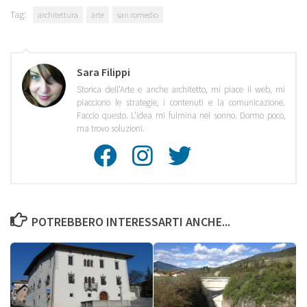
Tag:
architettura
arte
san romedio
Sara Filippi
Storica dell'Arte e anche architetto, mi piace il web, mi
piacciono le strategie, i contenuti e la comunicazione.
Faccio questo. L'idea mi fulmina nel sonno. Dormo poco,
ma trovo soluzioni.
Facebook
Instagra
Twitte
POTREBBERO INTERESSARTI ANCHE...