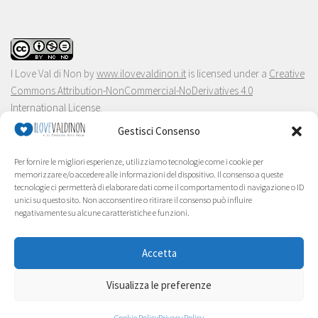
I Love Val di Non
by
www.ilovevaldinon.it
is licensed under a
Creative
Commons Attribution-NonCommercial-NoDerivatives 4.0
International License
.
Gestisci Consenso
Per fornire le migliori esperienze, utilizziamo tecnologie come i cookie per
memorizzare e/o accedere alle informazioni del dispositivo. Il consenso a queste
tecnologie ci permetterà di elaborare dati come il comportamento di navigazione o ID
unici su questo sito. Non acconsentire o ritirare il consenso può influire
negativamente su alcune caratteristiche e funzioni.
Accetta
Visualizza le preferenze
Cookie Policy
Privacy Policy