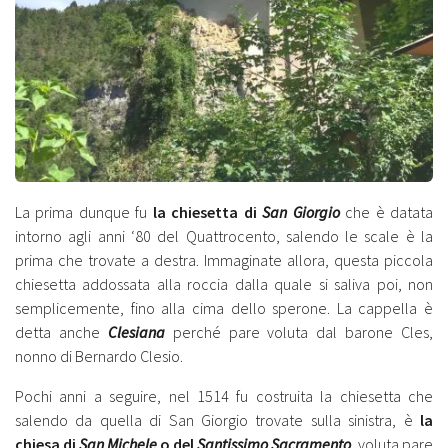
La prima dunque fu
la chiesetta di
San Giorgio
che è datata
intorno agli anni ‘80 del Quattrocento, salendo le scale è la
prima che trovate a destra. Immaginate allora, questa piccola
chiesetta addossata alla roccia dalla quale si saliva poi, non
semplicemente, fino alla cima dello sperone. La cappella è
detta anche
Clesiana
perché pare voluta dal barone Cles,
nonno di Bernardo Clesio.
Pochi anni a seguire, nel 1514 fu costruita la chiesetta che
salendo da quella di San Giorgio trovate sulla sinistra, è
la
chiesa di
San Michele
o del
Santissimo Sacramento
, voluta pare