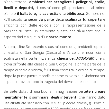
piano terreno,
ambienti per accogliere i pellegrini, stalle,
fienili e depositi,
si costruiscono gli appartamenti al primo
piano e
il ballatoio, la sacrestia e la biblioteca
. Sempre nel
XVIII secolo
la seconda parte della scalinata fu coperta
e
arricchita con delle edicole con la rappresentazione della
passione di Cristo, un intervento questo, che dà al santuario un
aspetto simile a quello di un
sacro monte
.
Ancora, a fine Settecento si costruiscono degli ambienti sopra la
chiesetta di San Giorgio (Clesiana) e l’arco che incornicia la
scalinata nella parte iniziale. La
chiesa dell’
Addolorata
che si
trova di fronte alla chiesa di San Giorgio nella prima parte della
rampa di scale a sinistra, è l’ultima costruita in ordine di tempo,
dopo la prima guerra mondiale come ex voto alla Madonna per
la pace ritrovata dopo la tragedia del devastante conflitto.
Se siete dotati di una buona immaginazione
potete ricreare
mentalmente il sommarsi degli interventi
che hanno dato
vita all’attuale santuario con le sue 5 piccole chiese, gli spazi di
raccordo, gli appartamenti e i 130 gradini che ne fanno oggi un