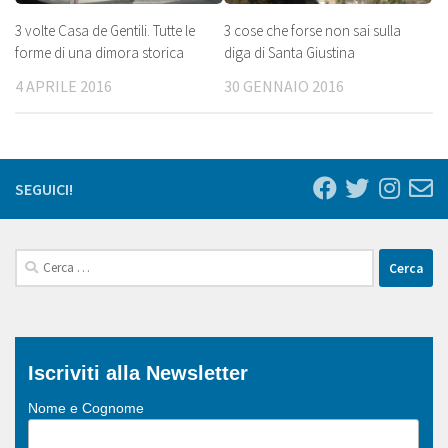
3 volte Casa de Gentili. Tutte le
3 cose che forse non sai sulla
forme di una dimora storica
diga di Santa Giustina
4 APRILE 2016
30 GENNAIO 2016
SEGUICI!
Ricerca
per:
Iscriviti alla Newsletter
Nome e Cognome