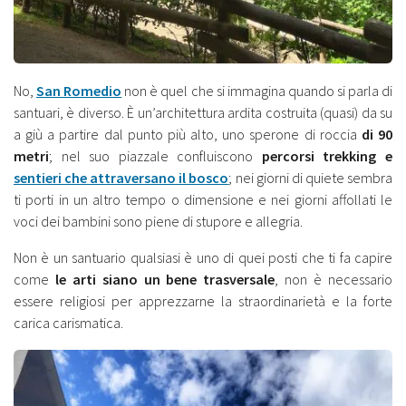
No,
San Romedio
non è quel che si immagina quando si parla di
santuari, è diverso. È un’architettura ardita costruita (quasi) da su
a giù a partire dal punto più alto, uno sperone di roccia
di 90
metri
; nel suo piazzale confluiscono
percorsi trekking e
sentieri che attraversano il bosco
; nei giorni di quiete sembra
ti porti in un altro tempo o dimensione e nei giorni affollati le
voci dei bambini sono piene di stupore e allegria.
Non è un santuario qualsiasi è uno di quei posti che ti fa capire
come
le arti siano un bene trasversale
, non è necessario
essere religiosi per apprezzarne la straordinarietà e la forte
carica carismatica.