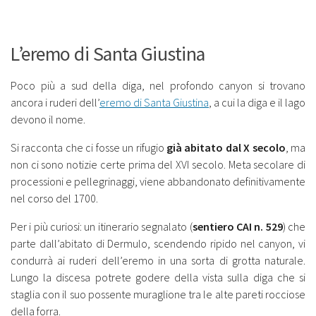
L’eremo di Santa Giustina
Poco più a sud della diga, nel profondo canyon si trovano
ancora i ruderi dell’
eremo di Santa Giustina
, a cui la diga e il lago
devono il nome.
Si racconta che ci fosse un rifugio
già abitato dal X secolo
, ma
non ci sono notizie certe prima del XVI secolo. Meta secolare di
processioni e pellegrinaggi, viene abbandonato definitivamente
nel corso del 1700.
Per i più curiosi: un itinerario segnalato (
sentiero CAI n. 529
) che
parte dall’abitato di Dermulo, scendendo ripido nel canyon, vi
condurrà ai ruderi dell’eremo in una sorta di grotta naturale.
Lungo la discesa potrete godere della vista sulla diga che si
staglia con il suo possente muraglione tra le alte pareti rocciose
della forra.