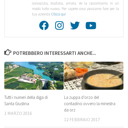
conosciuta, studiata, amata. Ve la raccontiamo in un
modo tutto nuovo. Per sapere cosa possiamo fare per la
tua azienda
Clicca qui
Facebook
Instagra
Twitte
Youtu
POTREBBERO INTERESSARTI ANCHE...
Tutti i numeri della diga di
La zuppa d’orzo del
Santa Giustina
contadino ovvero la minestra
da orz
1 MARZO 2016
12 FEBBRAIO 2017