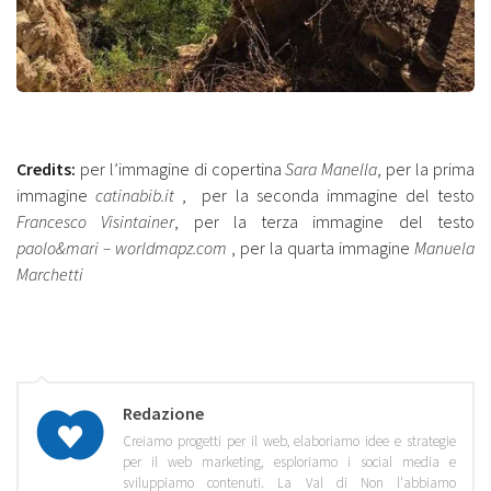
Credits:
per l’immagine di copertina
Sara Manella
, per la prima
immagine
catinabib.it
, per la seconda immagine del testo
Francesco Visintainer
, per la terza immagine del testo
paolo&mari – worldmapz.com
, per la quarta immagine
Manuela
Marchetti
Redazione
Creiamo progetti per il web, elaboriamo idee e strategie
per il web marketing, esploriamo i social media e
sviluppiamo contenuti. La Val di Non l'abbiamo