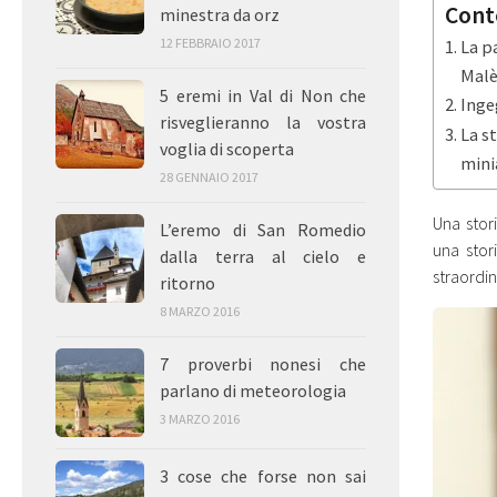
Cont
minestra da orz
12 FEBBRAIO 2017
La p
Mal
5 eremi in Val di Non che
Inge
risveglieranno la vostra
La s
voglia di scoperta
mini
28 GENNAIO 2017
Una stor
L’eremo di San Romedio
una stor
dalla terra al cielo e
straordi
ritorno
8 MARZO 2016
7 proverbi nonesi che
parlano di meteorologia
3 MARZO 2016
3 cose che forse non sai