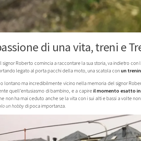
passione di una vita, treni e T
l signor Roberto comincia a raccontare la sua storia, va indietro con 
ortando legato al porta pacchi della moto, una scatola con
un treni
do lontano ma incredibilmente vicino nella memoria del signor Rober
nte quell’entusiasmo di bambino, e a capire
il momento esatto in 
e non ha mai ceduto anche se la vita con i sui alti e bassi a volte n
olo un hobby
di poca importanza.