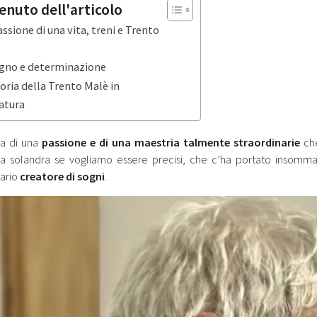
enuto dell'articolo
assione di una vita, treni e Trento
è
gno e determinazione
toria della Trento Malè in
atura
ia di una
passione e di una maestria talmente straordinarie
che
ia solandra se vogliamo essere precisi, che c’ha portato insomma 
nario
creatore di sogni
.