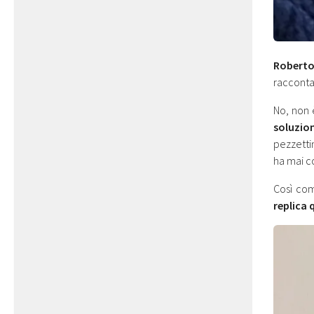
Roberto
racconta 
No, non 
soluzion
pezzettin
ha mai c
Così com
replica 