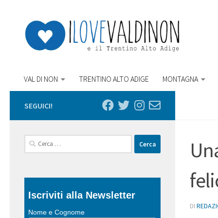
Salta al contenuto
VAL DI NON
TRENTINO ALTO ADIGE
MONTAGNA
SEGUICI!
Ricerca
Una
per:
fel
Iscriviti alla Newsletter
DI
REDAZ
Nome e Cognome