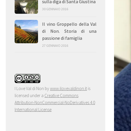
sulla diga di Santa Giustina
30 GENNAIO 2016
Il vino Groppello della Val
di Non. Storia di una
passione di famiglia
27 GENNAIO 2016
I Love Val di Non
by
www.ilovevaldinon.it
is
licensed under a
Creative Commons
Attribution-NonCommercial-NoDerivatives 4.0
International License
.