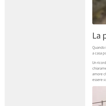
La 
Quando i
a casa p
Un ricor
chiarame
amore ch
essere
s