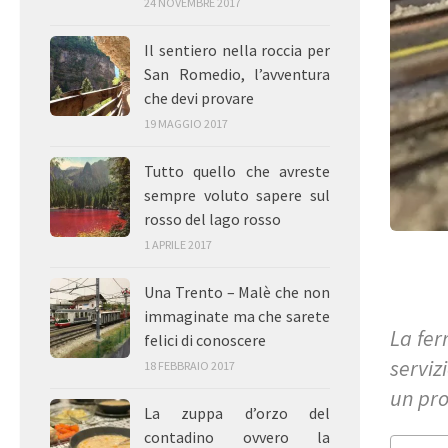
24 NOVEMBRE 2017
Il sentiero nella roccia per
San Romedio, l’avventura
che devi provare
19 MAGGIO 2017
Tutto quello che avreste
sempre voluto sapere sul
rosso del lago rosso
1 APRILE 2017
Una Trento – Malè che non
immaginate ma che sarete
La fer
felici di conoscere
serviz
18 FEBBRAIO 2017
un pro
La zuppa d’orzo del
contadino ovvero la