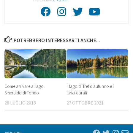
Facebook
Instagra
Twitte
Youtu
POTREBBERO INTERESSARTI ANCHE...
Come arrivare al lago
Il lago di Tret d’autunno e i
Smeraldo di Fondo
larici dorati
28 LUGLIO 2018
27 OTTOBRE 2021