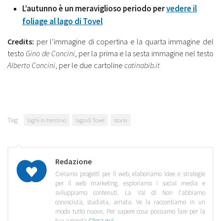
L’autunno è un meraviglioso periodo per
vedere il
foliage al lago di Tovel
Credits:
per l’immagine di copertina e la quarta immagine del
testo
Gino de Concini
, per la prima e la sesta immagine nel testo
Alberto Concini
, per le due cartoline
catinabib.it
Tag:
laghi in trentino
lago di Tovel
storia
Redazione
Creiamo progetti per il web, elaboriamo idee e strategie
per il web marketing, esploriamo i social media e
sviluppiamo contenuti. La Val di Non l'abbiamo
conosciuta, studiata, amata. Ve la raccontiamo in un
modo tutto nuovo. Per sapere cosa possiamo fare per la
tua azienda
Clicca qui