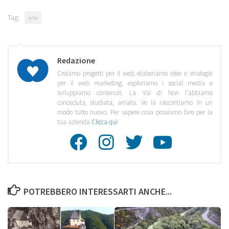
Tag:
arte
Redazione
Creiamo progetti per il web, elaboriamo idee e strategie
per il web marketing, esploriamo i social media e
sviluppiamo contenuti. La Val di Non l'abbiamo
conosciuta, studiata, amata. Ve la raccontiamo in un
modo tutto nuovo. Per sapere cosa possiamo fare per la
tua azienda
Clicca qui
Facebook
Instagra
Twitte
Youtu
POTREBBERO INTERESSARTI ANCHE...