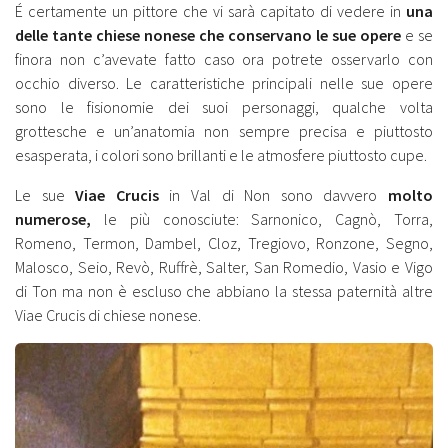
É certamente un pittore che vi sarà capitato di vedere in
una
delle tante chiese nonese che conservano le sue opere
e se
finora non c’avevate fatto caso ora potrete osservarlo con
occhio diverso. Le caratteristiche principali nelle sue opere
sono le fisionomie dei suoi personaggi, qualche volta
grottesche e un’anatomia non sempre precisa e piuttosto
esasperata, i colori sono brillanti e le atmosfere piuttosto cupe.
Le sue
Viae Crucis
in Val di Non sono davvero
molto
numerose,
le più conosciute: Sarnonico, Cagnò, Torra,
Romeno, Termon, Dambel, Cloz, Tregiovo, Ronzone, Segno,
Malosco, Seio, Revò, Ruffrè, Salter, San Romedio, Vasio e Vigo
di Ton ma non è escluso che abbiano la stessa paternità altre
Viae Crucis di chiese nonese.