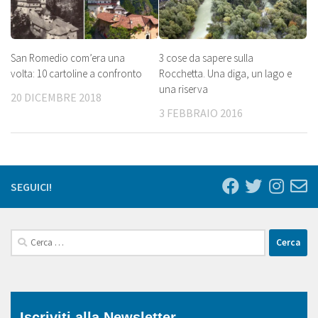
San Romedio com’era una
3 cose da sapere sulla
volta: 10 cartoline a confronto
Rocchetta. Una diga, un lago e
una riserva
20 DICEMBRE 2018
3 FEBBRAIO 2016
SEGUICI!
Ricerca
per:
Iscriviti alla Newsletter