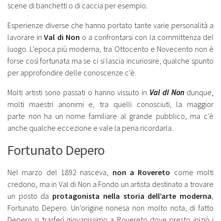
scene di banchetti o di caccia per esempio.
Esperienze diverse che hanno portato tante varie personalità a
lavorare in
Val di Non
o a confrontarsi con la committenza del
luogo. L’epoca più moderna, tra Ottocento e Novecento non è
forse così fortunata ma se ci si lascia incuriosire, qualche spunto
per approfondire delle conoscenze c’è.
Molti artisti sono passati o hanno vissuto in
Val di Non
dunque,
molti maestri anonimi e, tra quelli conosciuti, la maggior
parte non ha un nome familiare al grande pubblico, ma c’è
anche qualche eccezione e vale la pena ricordarla.
Fortunato Depero
Nel marzo del 1892 nasceva,
non a Rovereto
come molti
credono, ma in Val di Non a Fondo un artista destinato a trovare
un posto da
protagonista nella storia dell’arte moderna
,
Fortunato Depero. Un’origine nonesa non molto nota, di fatto
Depero si trasferì giovanissimo a Rovereto dove presto iniziò i