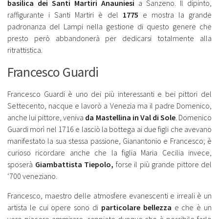
basilica dei Santi Martiri Anauniesi
a Sanzeno. Il dipinto,
raffigurante i Santi Martiri è del
1775
e mostra la grande
padronanza del Lampi nella gestione di questo genere che
presto però abbandonerà per dedicarsi totalmente alla
ritrattistica.
Francesco Guardi
Francesco Guardi è uno dei più interessanti e bei pittori del
Settecento, nacque e lavorò a Venezia ma il padre Domenico,
anche lui pittore, veniva
da Mastellina in Val di Sole
. Domenico
Guardi morì nel 1716 e lasciò la bottega ai due figli che avevano
manifestato la sua stessa passione, Gianantonio e Francesco; è
curioso ricordare anche che la figlia Maria Cecilia invece,
sposerà
Giambattista Tiepolo,
forse il più grande pittore del
‘700 veneziano.
Francesco, maestro delle atmosfere evanescenti e irreali è un
artista le cui opere sono di
particolare bellezza
e che è un
vero piacere ammirare, sappiate dunque che è possibile farlo