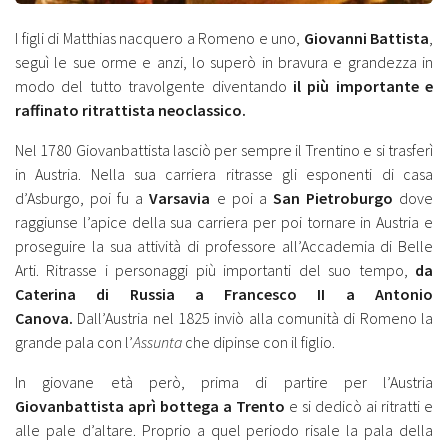
I figli di Matthias nacquero a Romeno e uno,
Giovanni Battista
,
seguì le sue orme e anzi, lo superò in bravura e grandezza in
modo del tutto travolgente diventando
il più importante e
raffinato ritrattista neoclassico.
Nel 1780 Giovanbattista lasciò per sempre il Trentino e si trasferì
in Austria. Nella sua carriera ritrasse gli esponenti di casa
d’Asburgo, poi fu a
Varsavia
e poi a
San Pietroburgo
dove
raggiunse l’apice della sua carriera per poi tornare in Austria e
proseguire la sua attività di professore all’Accademia di Belle
Arti. Ritrasse i personaggi più importanti del suo tempo,
da
Caterina di Russia a Francesco II a Antonio
Canova.
Dall’Austria nel 1825 inviò alla comunità di Romeno la
grande pala con l’
Assunta
che dipinse con il figlio.
In giovane età però, prima di partire per l’Austria
Giovanbattista aprì bottega a Trento
e si dedicò ai ritratti e
alle pale d’altare. Proprio a quel periodo risale la pala della