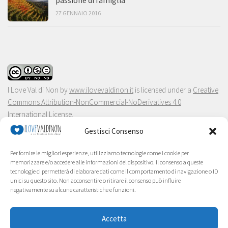
27 GENNAIO 2016
I Love Val di Non
by
www.ilovevaldinon.it
is licensed under a
Creative
Commons Attribution-NonCommercial-NoDerivatives 4.0
International License
.
Gestisci Consenso
Per fornire le migliori esperienze, utilizziamo tecnologie come i cookie per
memorizzare e/o accedere alle informazioni del dispositivo. Il consenso a queste
tecnologie ci permetterà di elaborare dati come il comportamento di navigazione o ID
unici su questo sito. Non acconsentire o ritirare il consenso può influire
negativamente su alcune caratteristiche e funzioni.
Accetta