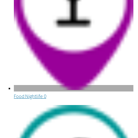
Food Nightlife
0