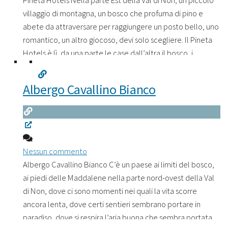
Pineta Hotels Nella parte Est della Val di Non, un piccolo
villaggio di montagna, un bosco che profuma di pino e
abete da attraversare per raggiungere un posto bello, uno
romantico, un altro giocoso, devi solo scegliere. Il Pineta
Hotels è lì, da una parte le case dall’altra il bosco, i
sentieri, le montagne e il cielo. Un hotel che è
Leggi tutto...
Albergo Cavallino Bianco
Nessun commento
Albergo Cavallino Bianco C’è un paese ai limiti del bosco,
ai piedi delle Maddalene nella parte nord-ovest della Val
di Non, dove ci sono momenti nei quali la vita scorre
ancora lenta, dove certi sentieri sembrano portare in
paradiso, dove si respira l’aria buona che sembra portata