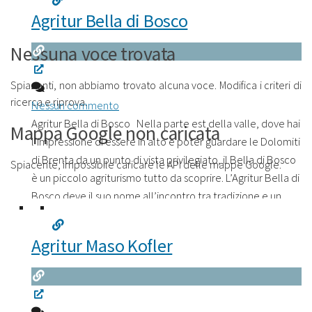
Agritur Bella di Bosco
Nessuna voce trovata
Spiacenti, non abbiamo trovato alcuna voce. Modifica i criteri di
ricerca e riprova.
Nessun commento
Agritur Bella di Bosco Nella parte est della valle, dove hai
Mappa Google non caricata
l’impressione di essere in alto e poter guardare le Dolomiti
di Brenta da un punto di vista privilegiato, il Bella di Bosco
Spiacente, impossibile caricare le API delle mappe Google.
è un piccolo agriturismo tutto da scoprire. L’Agritur Bella di
Bosco deve il suo nome all’incontro tra tradizione e un
pizzico di magia. Bella di bosco
Leggi tutto...
Agritur Maso Kofler