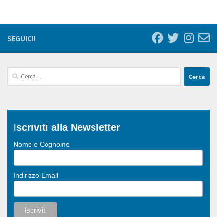
giù direttamente dalle cime intorno. Il Cavallino Bianco si
trova lì. Tra strade antiche
Leggi tutto...
SEGUICI!
Ricerca
per:
Iscriviti alla Newsletter
Nome e Cognome
Indirizzo Email