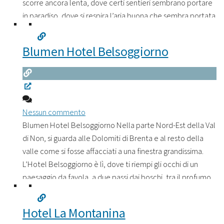
scorre ancora lenta, dove certi sentieri sembrano portare
in paradiso, dove si respira l’aria buona che sembra portata
giù direttamente dalle cime intorno. Ai piedi di queste
montagne, in quest’atmosfera, a
Leggi tutto...
Blumen Hotel Belsoggiorno
Nessun commento
Blumen Hotel Belsoggiorno Nella parte Nord-Est della Val
di Non, si guarda alle Dolomiti di Brenta e al resto della
valle come si fosse affacciati a una finestra grandissima.
L’Hotel Belsoggiorno è lì, dove ti riempi gli occhi di un
paesaggio da favola, a due passi dai boschi, tra il profumo
di fiori e fili d’erba di campo. Il Blumen
Leggi tutto...
Hotel La Montanina