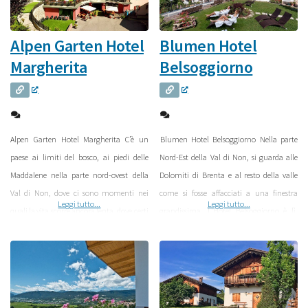
Alpen Garten Hotel
Blumen Hotel
Margherita
Belsoggiorno
Alpen Garten Hotel Margherita C’è un
Blumen Hotel Belsoggiorno Nella parte
paese ai limiti del bosco, ai piedi delle
Nord-Est della Val di Non, si guarda alle
Maddalene nella parte nord-ovest della
Dolomiti di Brenta e al resto della valle
Val di Non, dove ci sono momenti nei
come si fosse affacciati a una finestra
Leggi tutto...
Leggi tutto...
quali la vita scorre ancora lenta, dove certi
grandissima. L’Hotel Belsoggiorno è lì,
sentieri sembrano portare in paradiso,
dove ti riempi gli occhi di un paesaggio da
dove si respira l’aria buona che sembra
favola, a due passi dai boschi, tra il
portata giù direttamente dalle cime
profumo di fiori e fili d’erba di campo. Il
intorno. Ai piedi di queste montagne, in
Blumen
quest’atmosfera, a