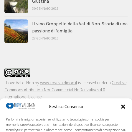
Giustina
30 GENNAIO 2016
Il vino Groppello della Val di Non. Storia di una
passione di famiglia
27 GENNAIO 2016
I Love Val di Non
by
www.ilovevaldinon.it
is licensed under a
Creative
Commons Attribution-NonCommercial-NoDerivatives 4.0
International License
.
Gestisci Consenso
Per fornire le migliori esperienze, utilizziamo tecnologie come i cookie per
memorizzare e/o accedere alle informazioni del dispositivo. Il consenso a queste
tecnologie ci permetterà di elaborare dati come il comportamento di navigazione o ID