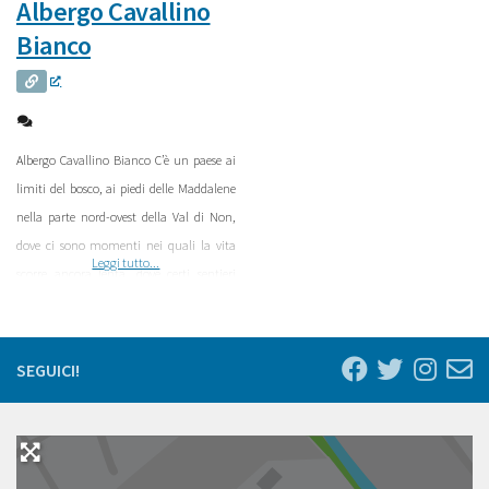
Albergo Cavallino
Bianco
Albergo Cavallino Bianco C’è un paese ai
limiti del bosco, ai piedi delle Maddalene
nella parte nord-ovest della Val di Non,
dove ci sono momenti nei quali la vita
Leggi tutto...
scorre ancora lenta, dove certi sentieri
sembrano portare in paradiso, dove si
respira l’aria buona che sembra portata
giù direttamente dalle cime intorno. Il
SEGUICI!
Cavallino Bianco si trova lì. Tra strade
antiche