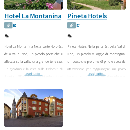
Hotel La Montanina
Pineta Hotels
Hotel La Montanina Nella parte Nord-Est
Pineta Hotels Nella parte Est della Val di
della Val di Non, un piccolo paese che si
Non, un piccolo villaggio di montagna,
affaccia sulla valle, una grande terrazza,
un bosco che profuma di pino e abete da
un giardino e la vista sulle Dolomiti di
attraversare per raggiungere un posto
Leggi tutto...
Leggi tutto...
Brenta. All’hotel La Montanina trovi
bello, uno romantico, un altro giocoso,
grandi spazi verdi e tanta voglia di
devi solo scegliere. Il Pineta Hotels è lì, da
scoperta di tantissimi posti
una parte le case dall’altra il bosco, i
inaspettatamente spettacolari. L’hotel La
sentieri, le montagne e il cielo. Un hotel
Montanina a Malosco è immerso nei
che è
colori, la natura tutta intorno decide