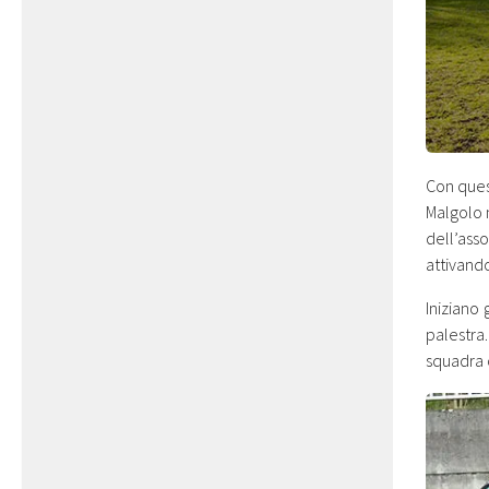
Con ques
Malgolo 
dell’ass
attivand
Iniziano
palestra
squadra 