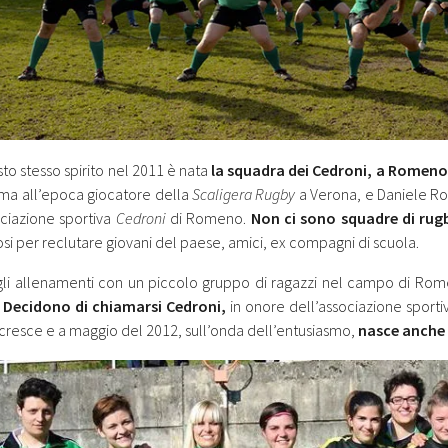
to stesso spirito nel 2011 è nata
la squadra dei Cedroni, a Romeno 
ma all’epoca giocatore della
Scaligera Rugby
a Verona, e Daniele R
ociazione sportiva
Cedroni
di Romeno.
Non ci sono squadre di rugb
osi per reclutare giovani del paese, amici, ex compagni di scuola.
 gli allenamenti con un piccolo gruppo di ragazzi nel campo di Rome
.
Decidono di chiamarsi Cedroni,
in onore dell’associazione sportiv
cresce e a maggio del 2012, sull’onda dell’entusiasmo,
nasce anche 