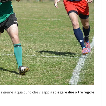
i insieme a qualcuno che vi sappia
spiegare due o tre regole