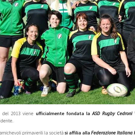
 del 2013 viene
ufficialmente fondata la
ASD Rugby Cedroni 
idente.
amichevoli primaverili la società
si affilia alla
Federazione Italiana