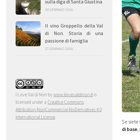
sulla diga di Santa Giustina
30 GENNAIO 2016
Il vino Groppello della Val
di Non. Storia di una
passione di famiglia
27 GENNAIO 2016
I Love Val di Non
by
www.ilovevaldinon.it
is
licensed under a
Creative Commons
Attribution-NonCommercial-NoDerivatives 4.0
International License
.
Se siete 
di base
,