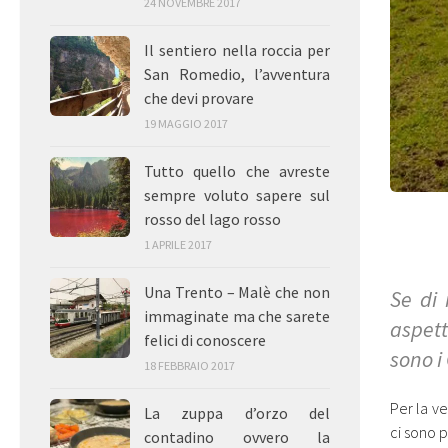
24 NOVEMBRE 2017
Il sentiero nella roccia per
San Romedio, l’avventura
che devi provare
19 MAGGIO 2017
Tutto quello che avreste
sempre voluto sapere sul
rosso del lago rosso
1 APRILE 2017
Una Trento – Malè che non
Se di 
immaginate ma che sarete
aspett
felici di conoscere
sono i
18 FEBBRAIO 2017
Per la ve
La zuppa d’orzo del
ci sono p
contadino ovvero la