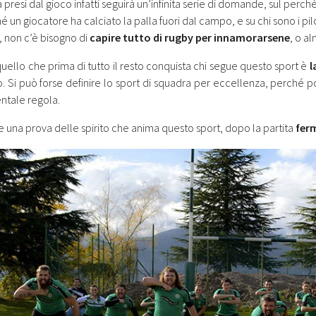
 presi dal gioco infatti seguirà un’infinita serie di domande, sul perch
é un giocatore ha calciato la palla fuori dal campo, e su chi sono i pilon
i, non c’è bisogno di
capire tutto di rugby per innamorarsene
, o a
uello che prima di tutto il resto conquista chi segue questo sport è
l
. Si può forse definire lo sport di squadra per eccellenza, perché p
tale regola.
e una prova delle spirito che anima questo sport, dopo la partita
ferm