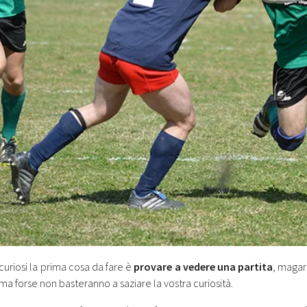
curiosi la prima cosa da fare è
provare a vedere una partita
, magar
 ma forse non basteranno a saziare la vostra curiosità.