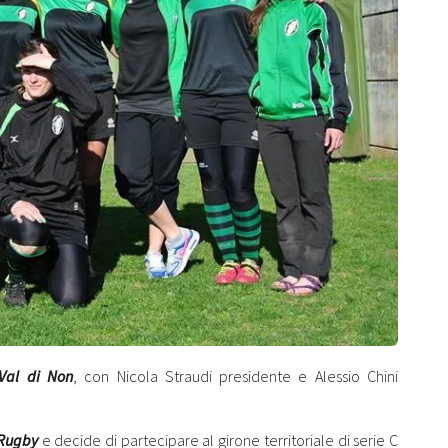
Val di Non
, con Nicola Straudi presidente e Alessio Chini
 Rugby
e decide di partecipare al girone territoriale di serie C