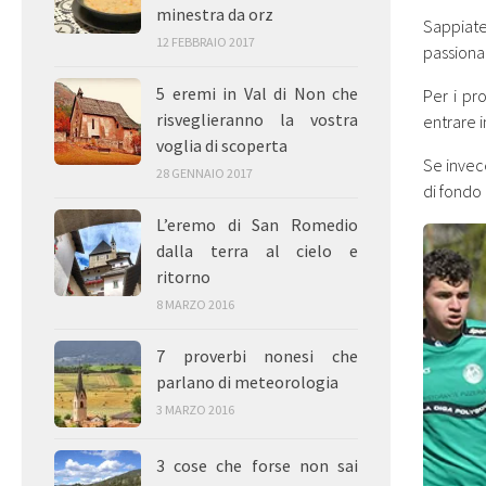
minestra da orz
Sappiate
12 FEBBRAIO 2017
passiona
5 eremi in Val di Non che
Per i pr
risveglieranno la vostra
entrare 
voglia di scoperta
Se inve
28 GENNAIO 2017
di fondo 
L’eremo di San Romedio
dalla terra al cielo e
ritorno
8 MARZO 2016
7 proverbi nonesi che
parlano di meteorologia
3 MARZO 2016
3 cose che forse non sai