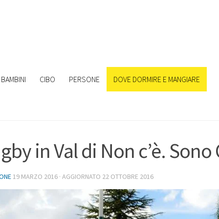
BAMBINI
CIBO
PERSONE
DOVE DORMIRE E MANGIARE
rugby in Val di Non c’è. Sono 
IONE
19 MARZO 2016
· AGGIORNATO
22 OTTOBRE 2016