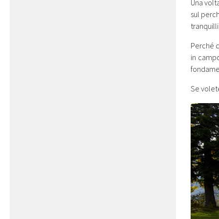
Una volta
sul perch
tranquill
Perché q
in campo
fondamen
Se volet