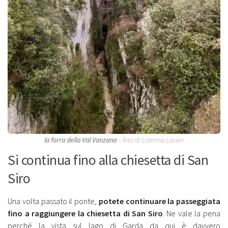
la forra della Val Vanzana
– foto di Caterina Lavieri
Si continua fino alla chiesetta di San
Siro
Una volta passato il ponte,
potete continuare la passeggiata
fino a raggiungere la chiesetta di San Siro
. Ne vale la pena
perché la vista sul lago di Garda da qui è davvero