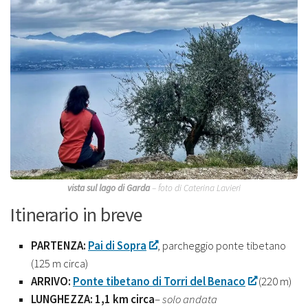
vista sul lago di Garda
– foto di Caterina Lavieri
Itinerario in breve
PARTENZA:
Pai di Sopra
, parcheggio ponte tibetano
(125 m circa)
ARRIVO:
Ponte tibetano di Torri del Benaco
(220 m)
LUNGHEZZA: 1,1 km circa
–
solo andata