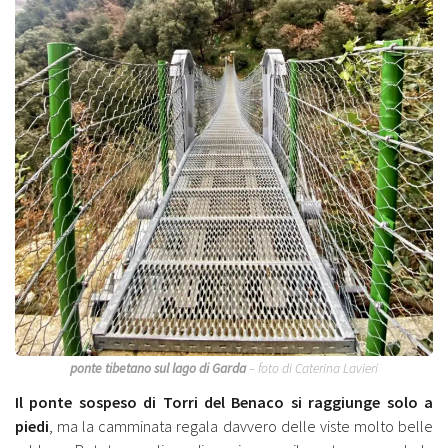
ponte tibetano sul lago di Garda
– foto di Caterina Lavieri
Il ponte sospeso di Torri del Benaco si raggiunge solo a
piedi
, ma la camminata regala davvero delle viste molto belle