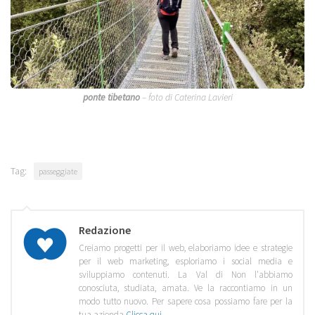
ponte tibetano
– foto di Caterina Lavieri
Tag:
passeggiate
Redazione
Creiamo progetti per il web, elaboriamo idee e strategie
per il web marketing, esploriamo i social media e
sviluppiamo contenuti. La Val di Non l'abbiamo
conosciuta, studiata, amata. Ve la raccontiamo in un
modo tutto nuovo. Per sapere cosa possiamo fare per la
tua azienda
Clicca qui