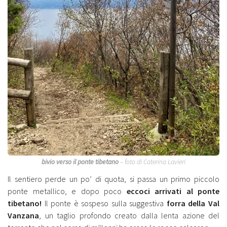
bivio verso il ponte tibetano
– foto di Caterina Lavieri
Il sentiero perde un po’ di quota, si passa un primo piccolo
ponte metallico, e dopo poco
eccoci arrivati al ponte
tibetano!
Il ponte è sospeso sulla suggestiva
forra della Val
Vanzana
, un taglio profondo creato dalla lenta azione del