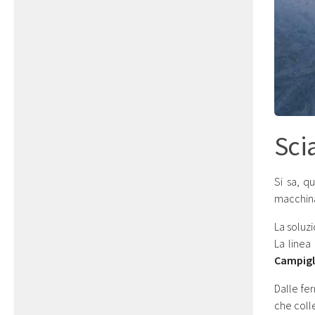
Scia
Si sa, q
macchin
La soluzi
La linea
Campigl
Dalle fe
che coll