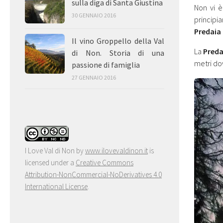
sulla diga di Santa Giustina
Non vi è
30 GENNAIO 2016
principia
Predaia
Il vino Groppello della Val
La
Preda
di Non. Storia di una
metri dov
passione di famiglia
27 GENNAIO 2016
I Love Val di Non
by
www.ilovevaldinon.it
is
licensed under a
Creative Commons
Attribution-NonCommercial-NoDerivatives 4.0
International License
.