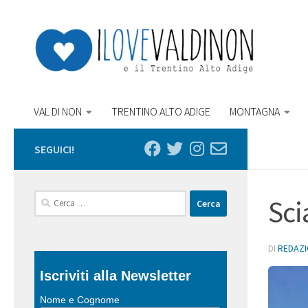
Salta al contenuto
VAL DI NON
TRENTINO ALTO ADIGE
MONTAGNA
SEGUICI!
Ricerca
Sci
per:
DI
REDAZ
Iscriviti alla Newsletter
Nome e Cognome