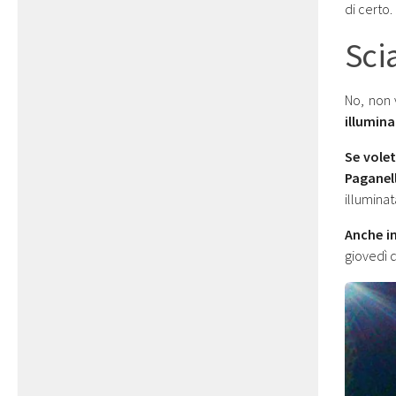
di certo.
Sci
No, non 
illumina
Se volet
Paganel
illuminat
Anche in
giovedì d