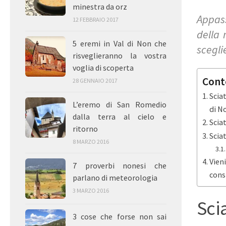
minestra da orz
Appass
12 FEBBRAIO 2017
della 
5 eremi in Val di Non che
scegli
risveglieranno la vostra
voglia di scoperta
Cont
28 GENNAIO 2017
Sciat
L’eremo di San Romedio
di N
dalla terra al cielo e
Sciat
ritorno
Scia
8 MARZO 2016
Vien
7 proverbi nonesi che
cons
parlano di meteorologia
3 MARZO 2016
Sci
3 cose che forse non sai