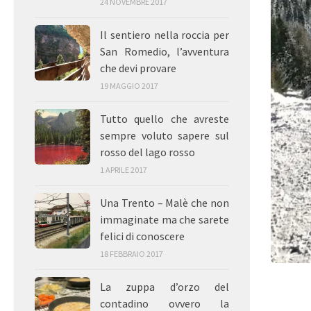
24 NOVEMBRE 2017
Il sentiero nella roccia per
San Romedio, l’avventura
che devi provare
19 MAGGIO 2017
Tutto quello che avreste
sempre voluto sapere sul
rosso del lago rosso
1 APRILE 2017
Una Trento – Malè che non
immaginate ma che sarete
felici di conoscere
18 FEBBRAIO 2017
La zuppa d’orzo del
contadino ovvero la