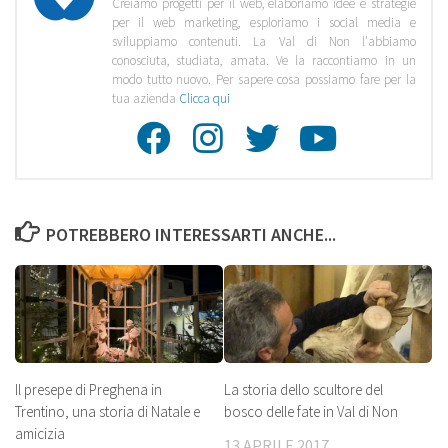
Creiamo progetti per il web, elaboriamo idee e strategie
per il web marketing, esploriamo i social media e
sviluppiamo contenuti. La Val di Non l'abbiamo
conosciuta, studiata, amata. Ve la raccontiamo in un
modo tutto nuovo. Per sapere cosa possiamo fare per la
tua azienda
Clicca qui
Facebook
Instagra
Twitte
Youtu
POTREBBERO INTERESSARTI ANCHE...
Il presepe di Preghena in
La storia dello scultore del
Trentino, una storia di Natale e
bosco delle fate in Val di Non
amicizia
13 APRILE 2017