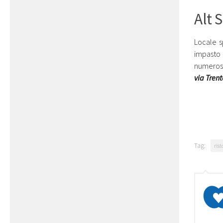
Alt 
Locale s
impasto 
numerosi
via Tren
Tag:
ris