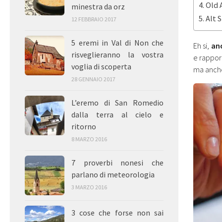
Old 
minestra da orz
Alt 
12 FEBBRAIO 2017
5 eremi in Val di Non che
Eh si,
anc
risveglieranno la vostra
e rapport
voglia di scoperta
ma anche 
28 GENNAIO 2017
L’eremo di San Romedio
dalla terra al cielo e
ritorno
8 MARZO 2016
7 proverbi nonesi che
parlano di meteorologia
3 MARZO 2016
3 cose che forse non sai