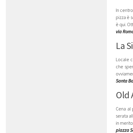
In centro
pizza è s
è qui. O
via Roma
La S
Locale ca
che sper
ovviament
Santa Ba
Old 
Cena al 
serata a
in merito
piazza S