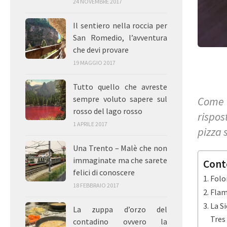
24 NOVEMBRE 2017
Il sentiero nella roccia per
San Romedio, l’avventura
che devi provare
19 MAGGIO 2017
Tutto quello che avreste
sempre voluto sapere sul
Come 
rosso del lago rosso
rispos
1 APRILE 2017
pizza 
Una Trento – Malè che non
immaginate ma che sarete
Cont
felici di conoscere
Folo
18 FEBBRAIO 2017
Flam
La Si
La zuppa d’orzo del
Tres
contadino ovvero la