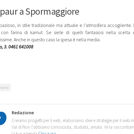
Spaur a Spormaggiore
pazioso, in stile tradizionale ma attuale e l’atmosfera accogliente
con farina di kamut. Se siete di quelli fantasiosi nella scelta
ssime. Anche in questo caso la spesa è nella media.
to, 3. 0461 641008
torante
Redazione
Creiamo progetti per il web, elaboriamo idee e strategie per il web 
Val di Non l'abbiamo conosciuta, studiata, amata. Ve la racconti
la tua azienda
Clicca qui