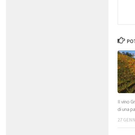
POT
Il vino G
di una pa
27 GENN