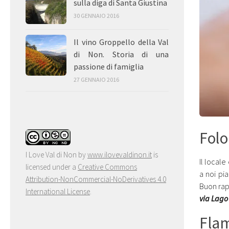
sulla diga di Santa Giustina
30 GENNAIO 2016
Il vino Groppello della Val
di Non. Storia di una
passione di famiglia
27 GENNAIO 2016
Folo
I Love Val di Non
by
www.ilovevaldinon.it
is
Il locale
licensed under a
Creative Commons
a noi pi
Attribution-NonCommercial-NoDerivatives 4.0
Buon rap
International License
.
via Lago
Flam