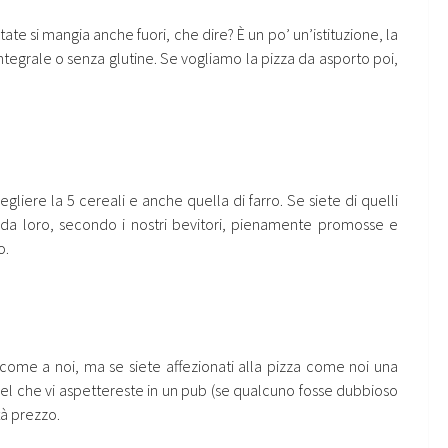
te si mangia anche fuori, che dire? È un po’ un’istituzione, la
 integrale o senza glutine. Se vogliamo la pizza da asporto poi,
gliere la 5 cereali e anche quella di farro. Se siete di quelli
e da loro, secondo i nostri bevitori, pienamente promosse e
o.
come a noi, ma se siete affezionati alla pizza come noi una
uel che vi aspettereste in un pub (se qualcuno fosse dubbioso
tà prezzo.