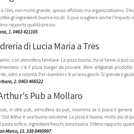
 a Cles, non molto grande, spesso affollato ma organizzatissimo. D’esta
ottile gli ingredienti buoni e locali. Si può scegliere anche l’impasto
ttimo rapporto qualità prezzo.
na, 1. 0463 421105
idreria di Lucia Maria a Tres
rino, con atmosfera familiare. La pizza buona, tra le farine si può sce
imentano c’è il pizza burger da provare. Birre artigianali prodott
e, sidro a volontà. Per i bambini c’è un’area giochi. Si spende il giust
rbara, 2. 0463 466522
Arthur’s Pub a Mollaro
pub, in stile pub, atmosfera da pub, insomma se vi piace il genere 
ll’Old Arthur è una buona soluzione. La pizza è buona, molto più di q
) pasta soffice, ingredienti freschi, birra buona. Ottimo rapporto quali
an Marco, 15. 338 8490997