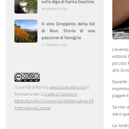
sulla diga di Santa Giustina
30 GENNAIO 2016
Il vino Groppello della Val
di Non. Storia di una
passione di famiglia
27 GENNAIO 2016
L’evento
edizioni
piccolo F
alla
Sera
Durante
I Love Val di Non
by
www.ilovevaldinon.it
is
insomma
licensed under a
Creative Commons
pagare il
Attribution-NonCommercial-NoDerivatives 4.0
Se non 
International License
.
darvi qu
La nost