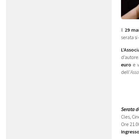
Il
29 ma
serata si
L’Assoc
d’autore
euro
e v
dell’
Asso
Serata d
Cles, Ci
Ore 21.0
Ingress