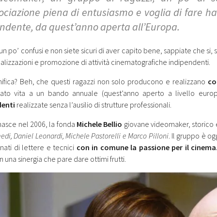
ociazione piena di entusiasmo e voglia di fare h
ndente, da quest’anno aperta all’Europa.
un po’ confusi e non siete sicuri di aver capito bene, sappiate che si, si 
ealizzazioni e promozione di attività cinematografiche indipendenti.
nifica? Beh, che questi ragazzi non solo producono e realizzano
co
ato vita a un bando annuale (quest’anno aperto a livello eur
denti
realizzate senza l’ausilio di strutture professionali.
nasce nel 2006, la fonda
Michele Bellio
giovane videomaker, storico e 
di, Daniel Leonardi, Michele Pastorelli e Marco Pilloni
. Il gruppo è og
nati di lettere e tecnici
con in comune la passione per il cinema
in una sinergia che pare dare ottimi frutti.