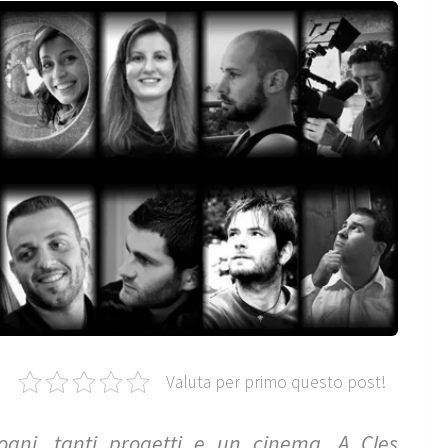
Valuta per primo questo post!
gni, tanti progetti e un cinema. A Cles