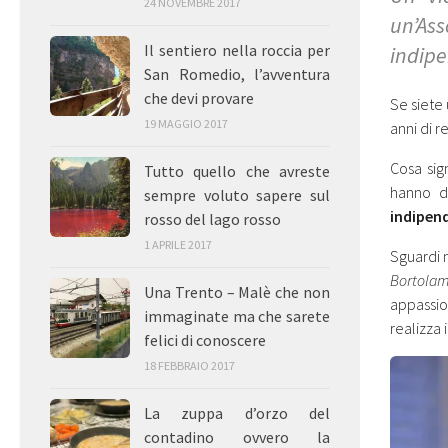
24 NOVEMBRE 2017
un’Ass
Il sentiero nella roccia per
indipe
San Romedio, l’avventura
che devi provare
Se siete 
19 MAGGIO 2017
anni di r
Cosa sig
Tutto quello che avreste
hanno d
sempre voluto sapere sul
indipen
rosso del lago rosso
1 APRILE 2017
Sguardi 
Bortolame
Una Trento – Malè che non
appassio
immaginate ma che sarete
realizza 
felici di conoscere
18 FEBBRAIO 2017
La zuppa d’orzo del
contadino ovvero la