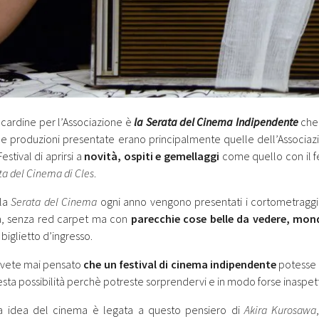
 cardine per l’Associazione è
la Serata del Cinema Indipendente
che 
 le produzioni presentate erano principalmente quelle dell’Associazio
estival di aprirsi a
novità, ospiti e gemellaggi
come quello con il fe
ta del Cinema di Cles
.
 la
Serata del Cinema
ogni anno vengono presentati i cortometraggi 
, senza red carpet ma con
parecchie cose belle da vedere, mon
 biglietto d’ingresso.
avete mai pensato
che un festival di cinema indipendente
potesse e
esta possibilità perchè potreste sorprendervi e in modo forse inaspet
ra idea del cinema è legata a questo pensiero di
Akira Kurosawa