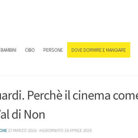
BAMBINI
CIBO
PERSONE
DOVE DORMIRE E MANGIARE
ardi. Perchè il cinema come l
Val di Non
IONE
27 MARZO 2016
· AGGIORNATO
16 APRILE 2016