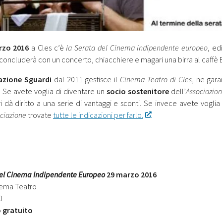
rzo 2016
a Cles c’è
la Serata del Cinema indipendente europeo
, ed
 concluderà con un concerto, chiacchiere e magari una birra al caffè 
iazione Sguardi
dal 2011 gestisce il
Cinema Teatro di Cles
, ne gar
. Se avete voglia di diventare un
socio sostenitore
dell’
Associazion
i dà diritto a una serie di vantaggi e sconti. Se invece avete voglia
ciazione
trovate
tutte le indicazioni per farlo.
el Cinema Indipendente Europeo
29 marzo 2016
nema Teatro
0
o gratuito