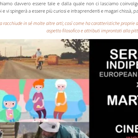
hiamo davvero essere tale e dalla quale non ci lasciamo coinvolge
 e vi spingerà a essere più curiosi e intraprendenti e magari chissà, 
a racchiude in sé molte altre arti; così come ha caratteristiche proprie 
aspetto filosofico e attributi improntati alla pit