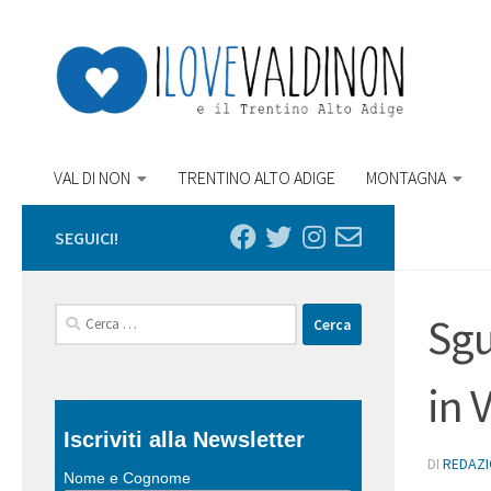
Salta al contenuto
VAL DI NON
TRENTINO ALTO ADIGE
MONTAGNA
SEGUICI!
Ricerca
Sgu
per:
in 
Iscriviti alla Newsletter
DI
REDAZ
Nome e Cognome