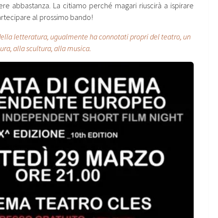
re abbastanza. La citiamo perché magari riuscirà a ispirare
partecipare al prossimo bando!
della letteratura, ugualmente ha connotati propri del teatro, un
tura, alla scultura, alla musica.