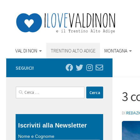
Salta al contenuto
VAL DI NON
TRENTINO ALTO ADIGE
MONTAGNA
SEGUICI!
Ricerca
3 c
per:
DI
REDAZ
Iscriviti alla Newsletter
Nome e Cognome