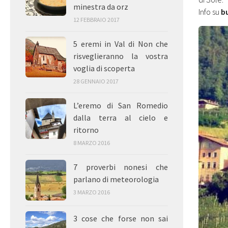
minestra da orz
Info su
b
12 FEBBRAIO 2017
5 eremi in Val di Non che
risveglieranno la vostra
voglia di scoperta
28 GENNAIO 2017
L’eremo di San Romedio
dalla terra al cielo e
ritorno
8 MARZO 2016
7 proverbi nonesi che
parlano di meteorologia
3 MARZO 2016
3 cose che forse non sai