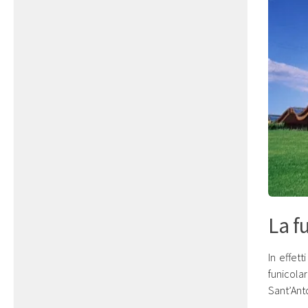
La f
In effet
funicola
Sant’Anto