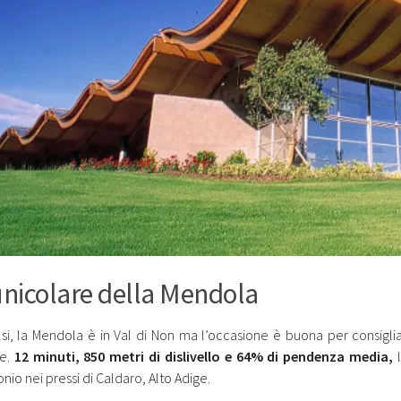
unicolare della Mendola
ti si, la Mendola è in Val di Non ma l’occasione è buona per consigli
re.
12 minuti, 850 metri di dislivello e 64% di pendenza media,
nio nei pressi di Caldaro, Alto Adige.