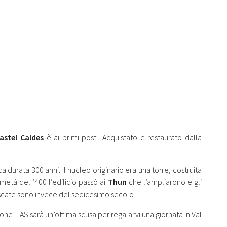
astel Caldes
è ai primi posti. Acquistato e restaurato dalla
ca durata 300 anni. Il nucleo originario era una torre, costruita
età del ‘400 l’edificio passò ai
Thun
che l’ampliarono e gli
rescate sono invece del sedicesimo secolo.
ione ITAS sarà un’ottima scusa per regalarvi una giornata in Val