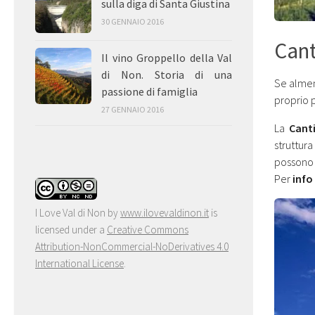
sulla diga di Santa Giustina
30 GENNAIO 2016
Cant
Il vino Groppello della Val
di Non. Storia di una
Se almeno
passione di famiglia
proprio 
27 GENNAIO 2016
La
Cant
struttu
possono 
Per
info
I Love Val di Non
by
www.ilovevaldinon.it
is
licensed under a
Creative Commons
Attribution-NonCommercial-NoDerivatives 4.0
International License
.