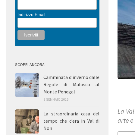
Indirizzo Email
SCOPRI ANCORA:
Camminata d’inverno dalle
Regole di Malosco al
Monte Penegal
9 GENNAIO 2025
La Val
La straordinaria casa del
arte e
tempo che c’era in Val di
Non