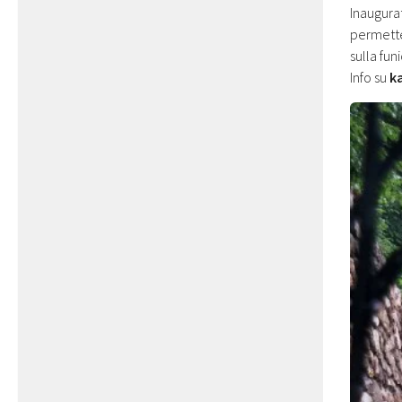
Inaugura
permette
sulla fun
Info su
k