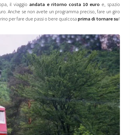
opa, il viaggio
andata e ritorno costa 10 euro
e, spazio
euro. Anche se non avete un programma preciso, fare un giro
rino per fare due passi o bere qualcosa
prima di tornare su
!