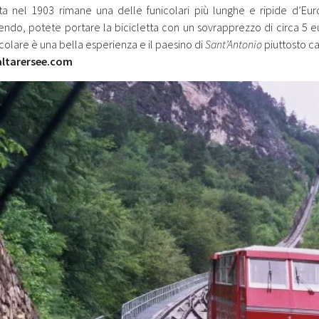
ta nel 1903 rimane una delle funicolari più lunghe e ripide d’Eur
ndo, potete portare la bicicletta con un sovrapprezzo di circa 5 
icolare è una bella esperienza e il paesino di
Sant’Antonio
piuttosto ca
altarersee.com