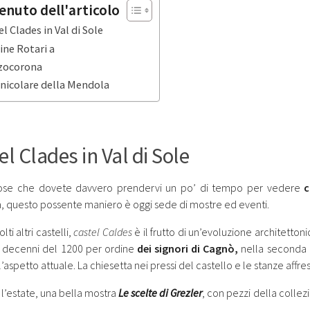
enuto dell'articolo
l Clades in Val di Sole
ine Rotari a
zocorona
unicolare della Mendola
el Clades in Val di Sole
cose che dovete davvero prendervi un po’ di tempo per vedere
c
a, questo possente maniero è oggi sede di mostre ed eventi.
i altri castelli,
castel Caldes
è il frutto di un’evoluzione architettoni
i decenni del 1200 per ordine
dei signori di Cagnò,
nella seconda m
’aspetto attuale. La chiesetta nei pressi del castello e le stanze aff
 l’estate, una bella mostra
Le scelte di Grezler
, con pezzi della collez