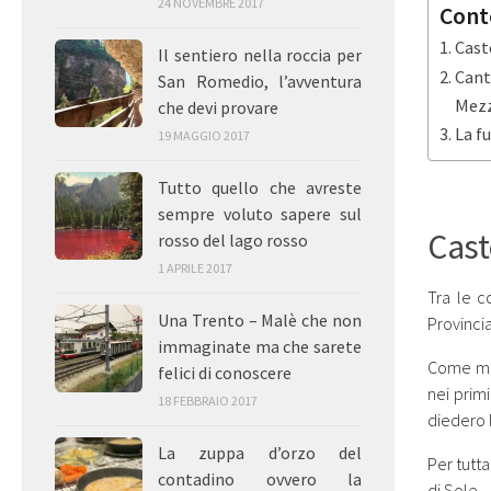
24 NOVEMBRE 2017
Cont
Caste
Il sentiero nella roccia per
Cant
San Romedio, l’avventura
Mez
che devi provare
La f
19 MAGGIO 2017
Tutto quello che avreste
sempre voluto sapere sul
Cast
rosso del lago rosso
1 APRILE 2017
Tra le 
Una Trento – Malè che non
Provinci
immaginate ma che sarete
Come molt
felici di conoscere
nei prim
18 FEBBRAIO 2017
diedero l
La zuppa d’orzo del
Per tutta
contadino ovvero la
di Sole.