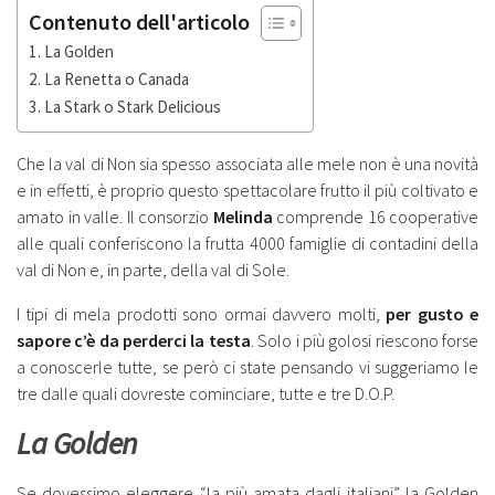
Contenuto dell'articolo
La Golden
La Renetta o Canada
La Stark o Stark Delicious
Che la val di Non sia spesso associata alle mele non è una novità
e in effetti, è proprio questo spettacolare frutto il più coltivato e
amato in valle. Il consorzio
Melinda
comprende 16 cooperative
alle quali conferiscono la frutta 4000 famiglie di contadini della
val di Non e, in parte, della val di Sole.
I tipi di mela prodotti sono ormai davvero molti,
per gusto e
sapore c’è da perderci la testa
. Solo i più golosi riescono forse
a conoscerle tutte, se però ci state pensando vi suggeriamo le
tre dalle quali dovreste cominciare, tutte e tre D.O.P.
La Golden
Se dovessimo eleggere “la più amata dagli italiani” la Golden