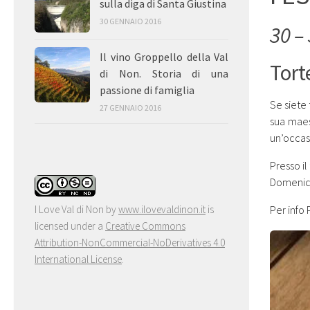
sulla diga di Santa Giustina
30 GENNAIO 2016
30 – 
Il vino Groppello della Val
Tort
di Non. Storia di una
passione di famiglia
Se siete 
27 GENNAIO 2016
sua mae
un’occas
Presso il
Domenica
Per info
I Love Val di Non
by
www.ilovevaldinon.it
is
licensed under a
Creative Commons
Attribution-NonCommercial-NoDerivatives 4.0
International License
.