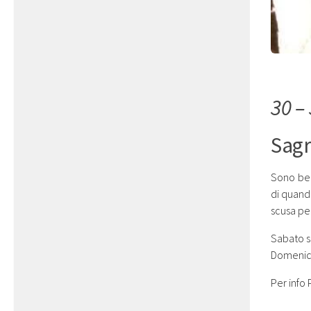
30 – 
Sagr
Sono bel
di quand
scusa pe
Sabato s
Domenica
Per info