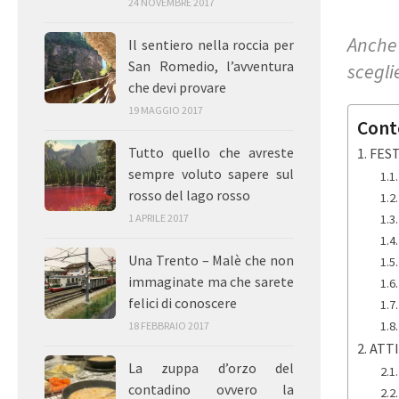
24 NOVEMBRE 2017
Anche 
Il sentiero nella roccia per
San Romedio, l’avventura
scegli
che devi provare
19 MAGGIO 2017
Cont
Tutto quello che avreste
FES
sempre voluto sapere sul
rosso del lago rosso
1 APRILE 2017
Una Trento – Malè che non
immaginate ma che sarete
felici di conoscere
18 FEBBRAIO 2017
ATTI
La zuppa d’orzo del
contadino ovvero la