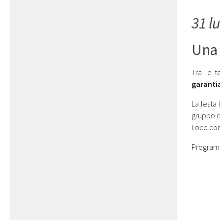
31 l
Una 
Tra le t
garanti
La festa
gruppo di
Loco con
Program