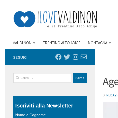
Salta al contenuto
VAL DI NON
TRENTINO ALTO ADIGE
MONTAGNA
SEGUICI!
Ricerca
Age
per:
DI
REDAZ
Iscriviti alla Newsletter
Nome e Cognome