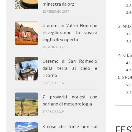
minestra da orz
12 FEBBRAIO 2017
5 eremi in Val di Non che
MUS
risveglieranno la vostra
voglia di scoperta
28 GENNAIO 2017
KID
L’eremo di San Romedio
dalla terra al cielo e
ritorno
SPO
8 MARZO 2016
7 proverbi nonesi che
parlano di meteorologia
3 MARZO 2016
FES
3 cose che forse non sai