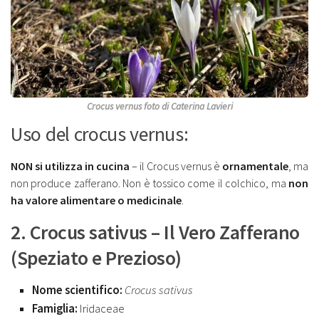
Crocus vernus foto di Caterina Lavieri
Uso del crocus vernus:
NON si utilizza in cucina
– il Crocus vernus è
ornamentale
, ma
non produce zafferano. Non è tossico come il colchico, ma
non
ha valore alimentare o medicinale
.
2. Crocus sativus – Il Vero Zafferano
(Speziato e Prezioso)
Nome scientifico:
Crocus sativus
Famiglia:
Iridaceae