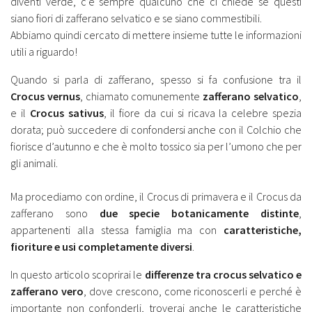
diventi verde, c’è sempre qualcuno che ci chiede se questi
siano fiori di zafferano selvatico e se siano commestibili.
Abbiamo quindi cercato di mettere insieme tutte le informazioni
utili a riguardo!
Quando si parla di zafferano, spesso si fa confusione tra il
Crocus vernus
, chiamato comunemente
zafferano selvatico
,
e il
Crocus sativus
, il fiore da cui si ricava la celebre spezia
dorata; può succedere di confondersi anche con il Colchio che
fiorisce d’autunno e che è molto tossico sia per l’umono che per
gli animali.
Ma procediamo con ordine, il Crocus di primavera e il Crocus da
zafferano sono
due specie botanicamente distinte
,
appartenenti alla stessa famiglia ma con
caratteristiche,
fioriture e usi completamente diversi
.
In questo articolo scoprirai le
differenze tra crocus selvatico e
zafferano vero
, dove crescono, come riconoscerli e perché è
importante non confonderli, troverai anche le caratteristiche