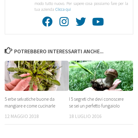
modo tutto nuovo. Per sapere cosa possiamo fare per la
tua azienda
Clicca qui
Facebook
Instagra
Twitte
Youtu
POTREBBERO INTERESSARTI ANCHE...
5 erbe selvatiche buone da
I 5 segreti che devi conoscere
mangiare e come cucinarle
se sei un perfetto fungaiolo
12 MAGGIO 2018
18 LUGLIO 2016