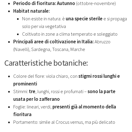
Periodo di fioritura:
Autunno
(ottobre-novembre)
Habitat naturale:
Non esiste in natura: è
una specie sterile
e si propaga
solo per via vegetativa
Coltivato in zone a clima temperato e soleggiato
Principali aree di coltivazione in Italia:
Abruzzo
(Navelli), Sardegna, Toscana, Marche
Caratteristiche botaniche:
Colore del fiore: viola chiaro, con
stigmi rossi lunghi e
prominenti
Stimmi:
tre
, lunghi, rossi e profumati –
sono la parte
usata per lo zafferano
Foglie: lineari, verdi,
presenti già al momento della
fioritura
Portamento: simile al Crocus vernus, ma più delicato