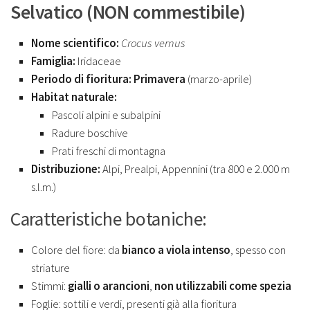
Selvatico (NON commestibile)
Nome scientifico:
Crocus vernus
Famiglia:
Iridaceae
Periodo di fioritura:
Primavera
(marzo-aprile)
Habitat naturale:
Pascoli alpini e subalpini
Radure boschive
Prati freschi di montagna
Distribuzione:
Alpi, Prealpi, Appennini (tra 800 e 2.000 m
s.l.m.)
Caratteristiche botaniche:
Colore del fiore: da
bianco a viola intenso
, spesso con
striature
Stimmi:
gialli o arancioni
,
non utilizzabili come spezia
Foglie: sottili e verdi, presenti già alla fioritura