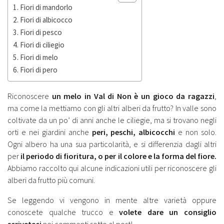
Fiori di mandorlo
Fiori di albicocco
Fiori di pesco
Fiori di ciliegio
Fiori di melo
Fiori di pero
Riconoscere
un melo in Val di Non è un gioco da ragazzi
,
ma come la mettiamo con gli altri alberi da frutto? In valle sono
coltivate da un po’ di anni anche le ciliegie, ma si trovano negli
orti e nei giardini anche
peri, peschi, albicocchi
e non solo.
Ogni albero ha una sua particolarità, e si differenzia dagli altri
per
il periodo di fioritura, o per il colore e la forma del fiore.
Abbiamo raccolto qui alcune indicazioni utili per riconoscere gli
alberi da frutto più comuni.
Se leggendo vi vengono in mente altre varietà oppure
conoscete qualche trucco e
volete dare un consiglio
scriveteci
nei commenti sotto al post!