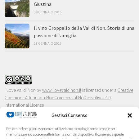
Giustina
30 GENNAIO 2016
Il vino Groppello della Val di Non. Storia di una
passione di famiglia
27 GENNAIO 2016
I Love Val di Non
by
www.ilovevaldinon.it
is licensed under a
Creative
Commons Attribution-NonCommercial-NoDerivatives 4.0
International License
.
Gestisci Consenso
Per fornire le migliori esperienze, utilizziamo tecnologie come i cookie per
memorizzare e/o accedere alle informazioni del dispositivo. Il consenso a queste