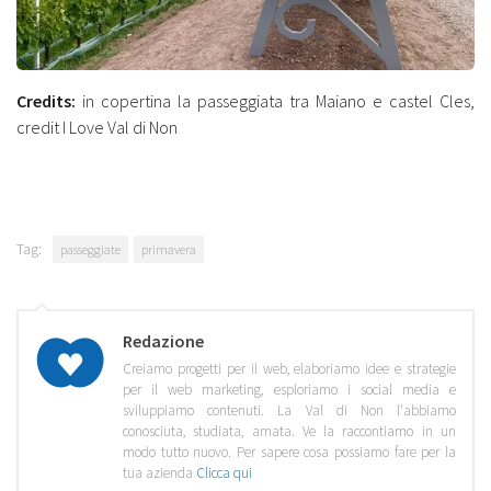
Credits:
in copertina la passeggiata tra Maiano e castel Cles,
credit I Love Val di Non
Tag:
passeggiate
primavera
Redazione
Creiamo progetti per il web, elaboriamo idee e strategie
per il web marketing, esploriamo i social media e
sviluppiamo contenuti. La Val di Non l'abbiamo
conosciuta, studiata, amata. Ve la raccontiamo in un
modo tutto nuovo. Per sapere cosa possiamo fare per la
tua azienda
Clicca qui