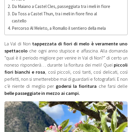
Da Maiano a Castel Cles, passeggiata tra i meli in fiore
Da Toss a Castel Thun, tra i meli in fiore fino al
castello
Percorso Al Meleto, a Romallo il sentiero della mela
La Val di Non
tappezzata di fiori di melo è veramente uno
spettacolo
che ogni anno stupisce e affascina. Alla domanda
“qual è il periodo migliore per venire in Val di Non?” di certo un
noneso risponderà… durante la fioritura dei meli! Quei
piccoli
fiori bianchi e rosa
, così piccoli, così tanti, così delicati, così
perfetti, non si smetterebbe mai di guardarli e fotografarli. E non
c’è niente di meglio per
godersi la fioritura
che farsi delle
belle passeggiate in mezzo ai campi.