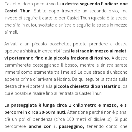
Castello, dopo poco si svolta
a destra seguendo l’indicazione
Castel Thun
. Subito dopo troverete un secondo bivio, ma
invece di seguire il cartello per Castel Thun (questa è la strada
che si fa in auto), svoltate a sinistra e seguite la strada in mezzo
ai meli.
Arrivati a un piccolo boschetto, potete prendere a destra
oppure a sinistra, in entrambi i casi
le strade in mezzo ai meleti
vi porteranno fino alla piccola frazione di Nosino.
A destra
camminerete costeggiando il bosco, mentre a sinistra sarete
immersi completamente tra i meleti. Le due strade si uniscono
appena prima di arrivare a Nosino. Da qui seguite la strada sulla
destra che vi porterà alla
piccola chiesetta di San Martino
, da
cui è possibile risalire fino all’entrata di Castel Thun.
La passeggiata è lunga circa 1 chilometro e mezzo, e si
percorre in circa 30-50 minuti.
Attenzione perché non è piana,
c’è un po’ di pendenza (circa 100 metri di dislivello). Si può
percorrere
anche con il passeggino,
tenendo conto che