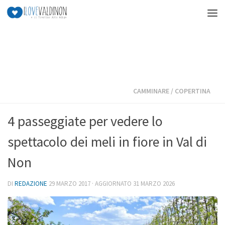
Salta al contenuto
CAMMINARE
/
COPERTINA
4 passeggiate per vedere lo
spettacolo dei meli in fiore in Val di
Non
DI
REDAZIONE
29 MARZO 2017
· AGGIORNATO
31 MARZO 2026