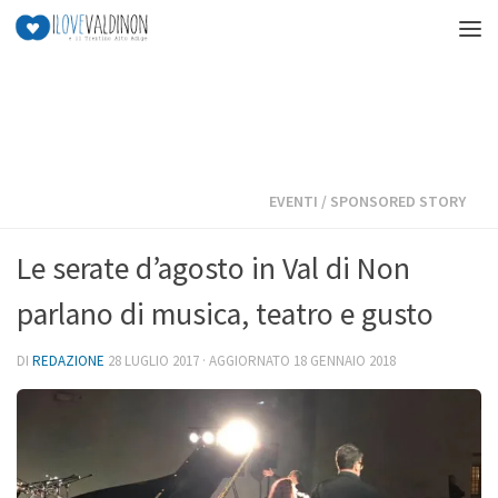
Salta al contenuto
EVENTI
/
SPONSORED STORY
Le serate d’agosto in Val di Non
parlano di musica, teatro e gusto
DI
REDAZIONE
28 LUGLIO 2017
· AGGIORNATO
18 GENNAIO 2018