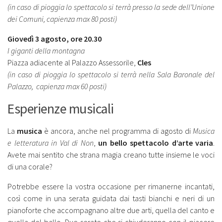
(in caso di pioggia lo spettacolo si terrà presso la sede dell’Unione
dei Comuni, capienza max 80 posti)
Giovedì 3 agosto, ore 20.30
I giganti della montagna
Piazza adiacente al Palazzo Assessorile,
Cles
(in caso di pioggia lo spettacolo si terrà nella Sala Baronale del
Palazzo, capienza max 60 posti)
Esperienze musicali
La
musica
è ancora, anche nel programma di agosto di
Musica
e letteratura in Val di Non
,
un bello spettacolo d’arte varia
.
Avete mai sentito che strana magia creano tutte insieme le voci
di una corale?
Potrebbe essere la vostra occasione per rimanerne incantati,
così come in una serata guidata dai tasti bianchi e neri di un
pianoforte che accompagnano altre due arti, quella del canto e
quella del ballo. Due serate che si chiuderanno con il piacere