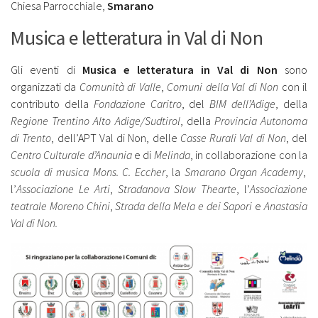
Chiesa Parrocchiale,
Smarano
Musica e letteratura in Val di Non
Gli eventi di
Musica e letteratura in Val di Non
sono
organizzati da
Comunità di Valle
,
Comuni della Val di Non
con il
contributo della
Fondazione Caritro
, del
BIM dell’Adige
, della
Regione Trentino Alto Adige/Sudtirol
, della
Provincia Autonoma
di Trento
, dell’APT Val di Non, delle
Casse Rurali Val di Non
, del
Centro Culturale d’Anaunia
e di
Melinda
, in collaborazione con la
scuola di musica Mons. C. Eccher
, la
Smarano Organ Academy
,
l’
Associazione Le Arti
,
Stradanova Slow Thearte
, l’
Associazione
teatrale Moreno Chini
,
Strada della Mela e dei Sapori
e
Anastasia
Val di Non.