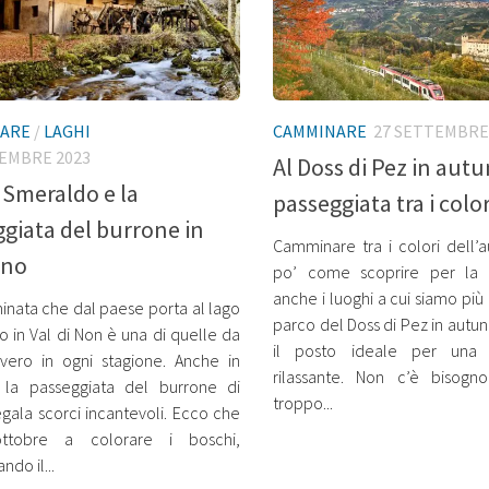
ARE
/
LAGHI
CAMMINARE
27 SETTEMBRE
TEMBRE 2023
Al Doss di Pez in aut
o Smeraldo e la
passeggiata tra i color
giata del burrone in
Camminare tra i colori dell’
nno
po’ come scoprire per la 
anche i luoghi a cui siamo più a
nata che dal paese porta al lago
parco del Doss di Pez in autu
 in Val di Non è una di quelle da
il posto ideale per una 
vero in ogni stagione. Anche in
rilassante. Non c’è bisogn
 la passeggiata del burrone di
troppo...
gala scorci incantevoli. Ecco che
ottobre a colorare i boschi,
ndo il...