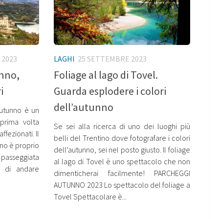
 2023
LAGHI
25 SETTEMBRE 2023
unno,
Foliage al lago di Tovel.
i
Guarda esplodere i colori
dell’autunno
autunno è un
prima volta
Se sei alla ricerca di uno dei luoghi più
ffezionati. Il
belli del Trentino dove fotografare i colori
nno è proprio
dell’autunno, sei nel posto giusto. Il foliage
passeggiata
al lago di Tovel è uno spettacolo che non
o di andare
dimenticherai facilmente! PARCHEGGI
AUTUNNO 2023 Lo spettacolo del foliage a
Tovel Spettacolare è...