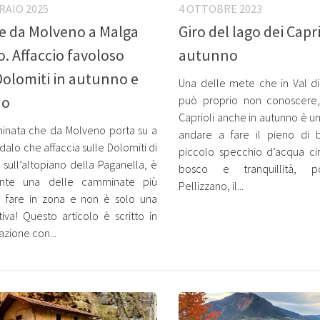
RAIO 2025
4 OTTOBRE 2023
e da Molveno a Malga
Giro del lago dei Capri
. Affaccio favoloso
autunno
Dolomiti in autunno e
Una delle mete che in Val di
no
può proprio non conoscere, 
Caprioli anche in autunno è u
inata che da Molveno porta su a
andare a fare il pieno di b
dalo che affaccia sulle Dolomiti di
piccolo specchio d’acqua ci
 sull’altopiano della Paganella, è
bosco e tranquillità, 
nte una delle camminate più
Pellizzano, il...
a fare in zona e non è solo una
stiva! Questo articolo è scritto in
azione con...