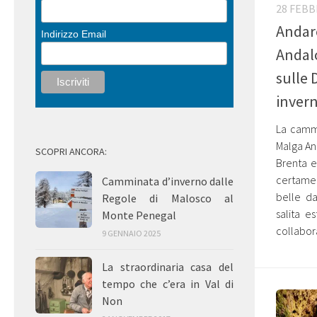
28 FEBB
Andar
Indirizzo Email
Andalo
sulle 
inver
La camm
Malga An
SCOPRI ANCORA:
Brenta e
certame
Camminata d’inverno dalle
belle d
Regole di Malosco al
salita e
Monte Penegal
collabor
9 GENNAIO 2025
La straordinaria casa del
tempo che c’era in Val di
Non