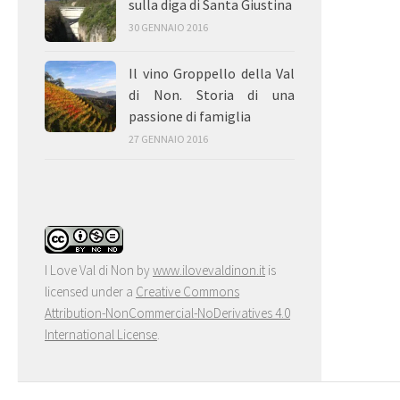
sulla diga di Santa Giustina
30 GENNAIO 2016
Il vino Groppello della Val
di Non. Storia di una
passione di famiglia
27 GENNAIO 2016
I Love Val di Non
by
www.ilovevaldinon.it
is
licensed under a
Creative Commons
Attribution-NonCommercial-NoDerivatives 4.0
International License
.