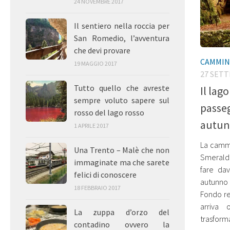
24 NOVEMBRE 2017
Il sentiero nella roccia per
San Romedio, l’avventura
che devi provare
CAMMIN
19 MAGGIO 2017
27 SET
Tutto quello che avreste
Il lag
sempre voluto sapere sul
passeg
rosso del lago rosso
autu
1 APRILE 2017
La cammi
Una Trento – Malè che non
Smeraldo
immaginate ma che sarete
fare dav
felici di conoscere
autunno
18 FEBBRAIO 2017
Fondo re
arriva 
La zuppa d’orzo del
trasforma
contadino ovvero la