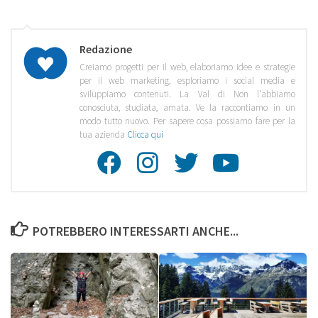
Redazione
Creiamo progetti per il web, elaboriamo idee e strategie
per il web marketing, esploriamo i social media e
sviluppiamo contenuti. La Val di Non l'abbiamo
conosciuta, studiata, amata. Ve la raccontiamo in un
modo tutto nuovo. Per sapere cosa possiamo fare per la
tua azienda
Clicca qui
Facebook
Instagra
Twitte
Youtu
POTREBBERO INTERESSARTI ANCHE...