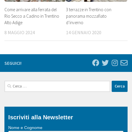
Come arrivare alla ferrata del
3 terrazze in Trentino con
Rio Secco a Cadino in Trentino
panorama mozzafiato
Alto Adige
d’inverno
8 MAGGIO 2024
14 GENNAIO 2020
SEGUICI!
Ricerca
per:
Iscriviti alla Newsletter
Nome e Cognome