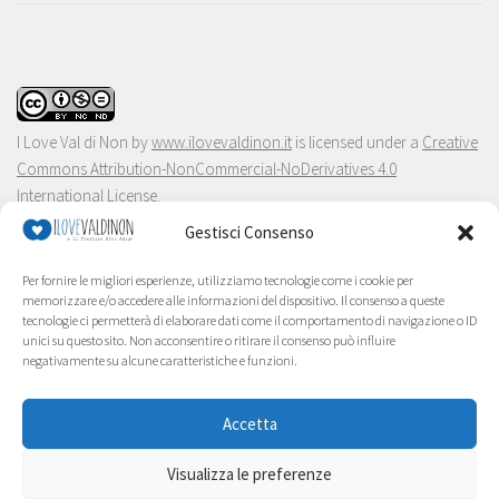
I Love Val di Non
by
www.ilovevaldinon.it
is licensed under a
Creative
Commons Attribution-NonCommercial-NoDerivatives 4.0
International License
.
Gestisci Consenso
Per fornire le migliori esperienze, utilizziamo tecnologie come i cookie per
memorizzare e/o accedere alle informazioni del dispositivo. Il consenso a queste
tecnologie ci permetterà di elaborare dati come il comportamento di navigazione o ID
unici su questo sito. Non acconsentire o ritirare il consenso può influire
negativamente su alcune caratteristiche e funzioni.
Accetta
Visualizza le preferenze