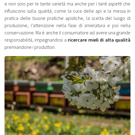
e non solo per le tante varietà ma anche per i tanti aspetti che
influiscono sulla qualità, come la cura delle api e la messa in
pratica delle buone pratiche apistiche, la scelta del luogo di
produzione, l’attenzione nella fase di smielatura e poi nella
conservazione. Ma è anche il consumatore ad avere una grande
responsabilità, impegnandosi a
ricercare mieli di alta qualità
premiandone i produttori.