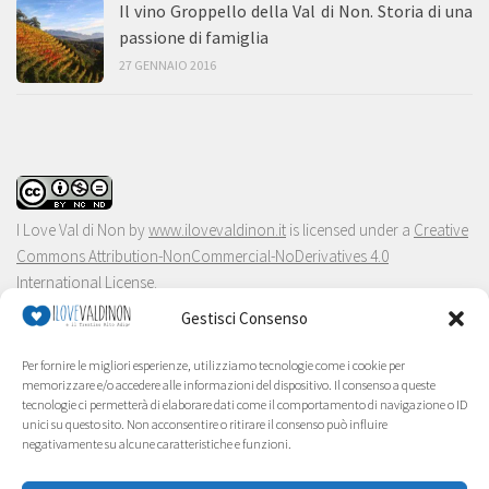
Il vino Groppello della Val di Non. Storia di una
passione di famiglia
27 GENNAIO 2016
I Love Val di Non
by
www.ilovevaldinon.it
is licensed under a
Creative
Commons Attribution-NonCommercial-NoDerivatives 4.0
International License
.
Gestisci Consenso
Per fornire le migliori esperienze, utilizziamo tecnologie come i cookie per
memorizzare e/o accedere alle informazioni del dispositivo. Il consenso a queste
tecnologie ci permetterà di elaborare dati come il comportamento di navigazione o ID
unici su questo sito. Non acconsentire o ritirare il consenso può influire
negativamente su alcune caratteristiche e funzioni.