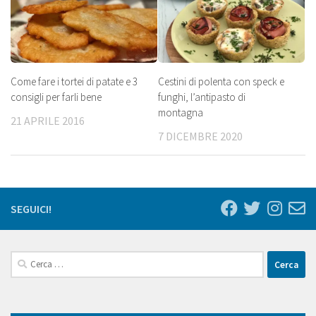
Come fare i tortei di patate e 3
Cestini di polenta con speck e
consigli per farli bene
funghi, l’antipasto di
montagna
21 APRILE 2016
7 DICEMBRE 2020
SEGUICI!
Ricerca
per: