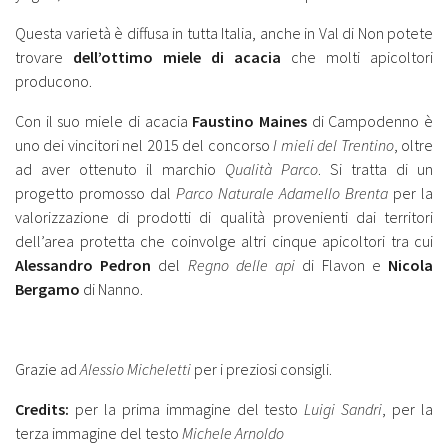
Questa varietà è diffusa in tutta Italia, anche in Val di Non potete
trovare
dell’ottimo miele di acacia
che molti apicoltori
producono.
Con il suo miele di acacia
Faustino Maines
di Campodenno è
uno dei vincitori nel 2015 del concorso
I mieli del Trentino
, oltre
ad aver ottenuto il marchio
Qualità Parco
. Si tratta di un
progetto promosso dal
Parco Naturale Adamello Brenta
per la
valorizzazione di prodotti di qualità provenienti dai territori
dell’area protetta che coinvolge altri cinque apicoltori tra cui
Alessandro Pedron
del
Regno delle api
di Flavon e
Nicola
Bergamo
di Nanno.
Grazie ad
Alessio Micheletti
per i preziosi consigli.
Credits:
per la prima immagine del testo
Luigi Sandri
, per la
terza immagine del testo
Michele Arnoldo