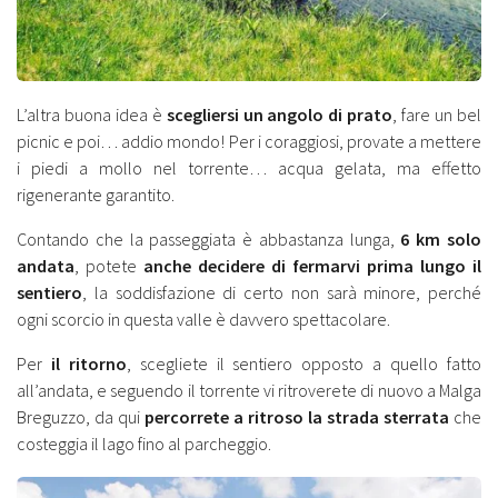
L’altra buona idea è
scegliersi un angolo di prato
, fare un bel
picnic e poi… addio mondo! Per i coraggiosi, provate a mettere
i piedi a mollo nel torrente… acqua gelata, ma effetto
rigenerante garantito.
Contando che la passeggiata è abbastanza lunga,
6 km solo
andata
, potete
anche decidere di fermarvi prima lungo il
sentiero
, la soddisfazione di certo non sarà minore, perché
ogni scorcio in questa valle è davvero spettacolare.
Per
il ritorno
, scegliete il sentiero opposto a quello fatto
all’andata, e seguendo il torrente vi ritroverete di nuovo a Malga
Breguzzo, da qui
percorrete a ritroso la strada sterrata
che
costeggia il lago fino al parcheggio.