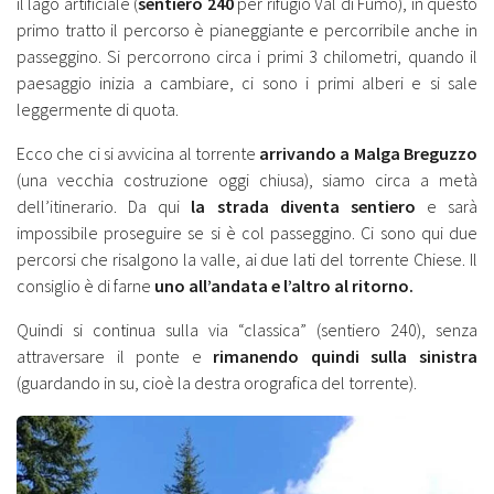
il lago artificiale (
sentiero 240
per rifugio Val di Fumo), in questo
primo tratto il percorso è pianeggiante e percorribile anche in
passeggino. Si percorrono circa i primi 3 chilometri, quando il
paesaggio inizia a cambiare, ci sono i primi alberi e si sale
leggermente di quota.
Ecco che ci si avvicina al torrente
arrivando a Malga Breguzzo
(una vecchia costruzione oggi chiusa), siamo circa a metà
dell’itinerario. Da qui
la strada diventa sentiero
e sarà
impossibile proseguire se si è col passeggino. Ci sono qui due
percorsi che risalgono la valle, ai due lati del torrente Chiese. Il
consiglio è di farne
uno all’andata e l’altro al ritorno.
Quindi si continua sulla via “classica” (sentiero 240), senza
attraversare il ponte e
rimanendo quindi sulla sinistra
(guardando in su, cioè la destra orografica del torrente).