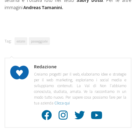
settima e l’ottava foto nel testo
Sabry Dossi
. Per le altre
immagini
Andreas Tamanini.
Tag:
estate
passeggiate
Redazione
Creiamo progetti per il web, elaboriamo idee e strategie
per il web marketing, esploriamo i social media e
sviluppiamo contenuti. La Val di Non l'abbiamo
conosciuta, studiata, amata. Ve la raccontiamo in un
modo tutto nuovo. Per sapere cosa possiamo fare per la
tua azienda
Clicca qui
Facebook
Instagra
Twitte
Youtu