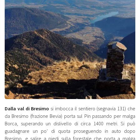
Dalla val di Bresimo
si imbocca il sentiero (segnavia 131) che
da Bresimo (frazione Bevia) porta sul Pin passando per malga
Borca, superando un dislivello di circa 1400 metri. Si può
guadagnare un po’ di quota proseguendo in auto dopo
Bresimo, e salire a piedi sulla forestale che porta a malga