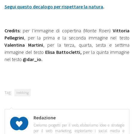
Segui questo decalogo per rispettare la natura
.
Credits:
per l’immagine di copertina (Monte Roen)
Vittoria
Pellegrini
, per la prima e la seconda immagine nel testo
Valentina Martini
, per la terza, quarta, sesta e settima
immagine del testo
Elisa Battocletti,
per la quinta immagine
nel testo
@dar_io.
Tag:
trekking
Redazione
Creiamo progetti per il web, elaboriamo idee e strategie
per il web marketing, esploriamo i social media e