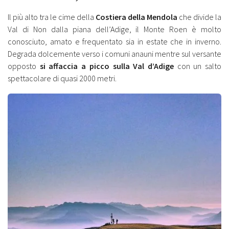
Il più alto tra le cime della
Costiera della Mendola
che divide la
Val di Non dalla piana dell’Adige, il Monte Roen è molto
conosciuto, amato e frequentato sia in estate che in inverno.
Degrada dolcemente verso i comuni anauni mentre sul versante
opposto
si affaccia a picco sulla Val d’Adige
con un salto
spettacolare di quasi 2000 metri.