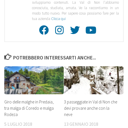
sviluppiamo contenuti. La Val di Non l'abbiamo
conosciuta, studiata, amata. Ve la raccontiamo in un
modo tutto nuovo. Per sapere cosa possiamo fare per la
tua azienda
Clicca qui
Facebook
Instagra
Twitte
Youtu
POTREBBERO INTERESSARTI ANCHE...
Giro delle malghe in Predaia,
3 passeggiate in Val di Non che
tra malga di Coredo e malga
devi provare anche con la
Rodeza
neve
5 LUGLIO 2018
13 GENNAIO 2018