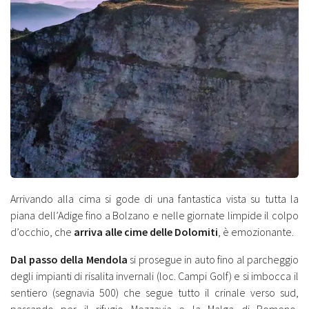
Arrivando alla cima si gode di una fantastica vista su tutta la
piana dell’Adige fino a Bolzano e nelle giornate limpide il colpo
d’occhio, che
arriva alle cime delle Dolomiti
, è emozionante.
Dal passo della Mendola
si prosegue in auto fino al parcheggio
degli impianti di risalita invernali (loc. Campi Golf) e si imbocca il
sentiero (segnavia 500) che segue tutto il crinale verso sud,
passando per il rifugio Mezzavia e la Malga di Romeno,