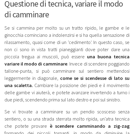
Questione di tecnica, variare il modo
di camminare
Se si cammina per molto su un tratto ripido, le gambe e le
ginocchia cominciano a indolenzirsi e si ha quella sensazione di
rilassamento, quasi come di un ‘cedimento’. In questo caso, se
non ci sono in vista tratti pianeggianti dove poter dare una
piccola tregua ai muscoli, può essere
una buona tecnica
variare il modo di camminare
. Invece di scendere poggiando
tallone-punta, si può camminare sul sentiero mettendosi
leggermente in diagonale,
come se si scendesse di lato su
una scaletta.
Cambiare la posizione dei piedi e il movimento
delle gambe vi aiuterà, e potete avanzare invertendo a turno i
due piedi, scendendo prima sul lato destro e poi sul sinistro.
Se vi trovate a camminare su un pendio scosceso senza
sentiero, o su una strada sterrata molto ripida, un’atra tecnica
che potete provare
è scendere camminando a zig-zag
formando dei piccoli tornanti, in modo da diminuire la