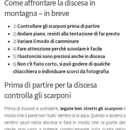
Come affrontare la discesa in
montagna – in breve
1)
Controllare gli scarponi prima di partire
2)
Andare piano
,
resisti alla tentazione di far presto
3)
Variare il modo di camminare
4)
Fare attenzione perché scivolare è facile
5)
I bastoncini sono preziosi anche in discesa
6)
Non c’è fiato corto, si può godere di qualche
chiacchiera o individuare scorci da fotografia
Prima di partire per la discesa
controlla gli scarponi
Prima di iniziare a scendere,
legate ben stretti gli scarponi
il
modo che il piedi non ‘balli’ dentro la scarpa. Questo vi aiuterà a
sentirvi sicuri nella discesa e farà in modo che la punta del
piede non vada a battere continuamente sulla punta dello