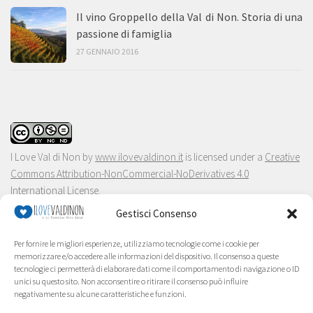
Il vino Groppello della Val di Non. Storia di una
passione di famiglia
27 GENNAIO 2016
I Love Val di Non
by
www.ilovevaldinon.it
is licensed under a
Creative
Commons Attribution-NonCommercial-NoDerivatives 4.0
International License
.
Gestisci Consenso
Per fornire le migliori esperienze, utilizziamo tecnologie come i cookie per
memorizzare e/o accedere alle informazioni del dispositivo. Il consenso a queste
tecnologie ci permetterà di elaborare dati come il comportamento di navigazione o ID
unici su questo sito. Non acconsentire o ritirare il consenso può influire
negativamente su alcune caratteristiche e funzioni.