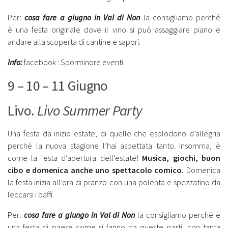
Per:
cosa fare a giugno
in Val di Non
la consigliamo perché
è una festa originale dove il vino si può assaggiare piano e
andare alla scoperta di cantine e sapori.
Info:
facebook : Sporminore eventi
9 – 10 – 11 Giugno
Livo.
Livo Summer Party
Una festa da inizio estate, di quelle che esplodono d’allegria
perché la nuova stagione l’hai aspettata tanto. Insomma, è
come la festa d’apertura dell’estate!
Musica, giochi, buon
cibo e domenica anche uno spettacolo comico.
Domenica
la festa inizia all’ora di pranzo con una polenta e spezzatino da
leccarsi i baffi.
Per:
cosa fare a giungo
in Val di Non
la consigliamo perché è
una festa di paese come si fanno da queste parti, con tanta