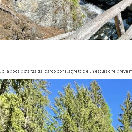
io, a poca distanza dal parco con i laghetti c’è un’escursione breve m