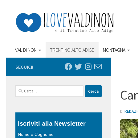
Salta al contenuto
VAL DI NON
TRENTINO ALTO ADIGE
MONTAGNA
SEGUICI!
Ricerca
Cam
per:
DI
REDAZ
Iscriviti alla Newsletter
Nome e Cognome