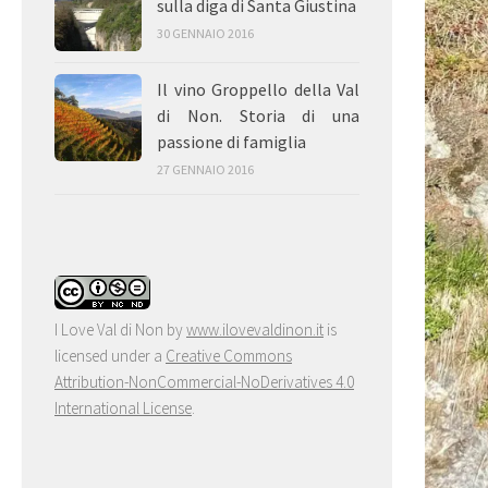
sulla diga di Santa Giustina
30 GENNAIO 2016
Il vino Groppello della Val
di Non. Storia di una
passione di famiglia
27 GENNAIO 2016
I Love Val di Non
by
www.ilovevaldinon.it
is
licensed under a
Creative Commons
Attribution-NonCommercial-NoDerivatives 4.0
International License
.