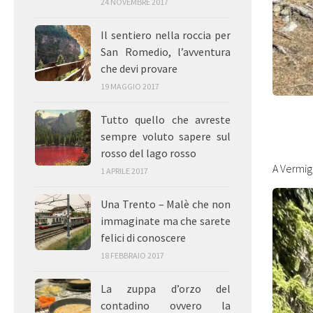
24 NOVEMBRE 2017
Il sentiero nella roccia per
San Romedio, l’avventura
che devi provare
19 MAGGIO 2017
Tutto quello che avreste
sempre voluto sapere sul
rosso del lago rosso
A Vermigl
1 APRILE 2017
Una Trento – Malè che non
immaginate ma che sarete
felici di conoscere
18 FEBBRAIO 2017
La zuppa d’orzo del
contadino ovvero la