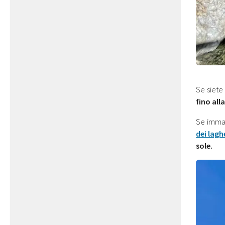
Se siete
fino all
Se immag
dei lagh
sole.