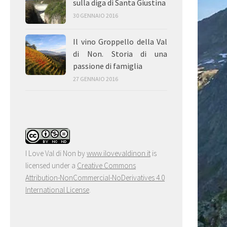
sulla diga di Santa Giustina
30 GENNAIO 2016
Il vino Groppello della Val
di Non. Storia di una
passione di famiglia
27 GENNAIO 2016
I Love Val di Non
by
www.ilovevaldinon.it
is
licensed under a
Creative Commons
Attribution-NonCommercial-NoDerivatives 4.0
International License
.