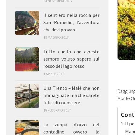
24 NOVEMBRE 2017
Il sentiero nella roccia per
San Romedio, l’avventura
che devi provare
19 MAGGIO 2017
Tutto quello che avreste
sempre voluto sapere sul
rosso del lago rosso
1 APRILE 2017
Una Trento – Malè che non
Raggiunge
immaginate ma che sarete
Monte Om
felici di conoscere
18 FEBBRAIO 2017
Cont
Il p
La zuppa d’orzo del
Mand
contadino ovvero la