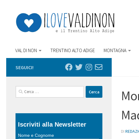
Salta al contenuto
VAL DI NON
TRENTINO ALTO ADIGE
MONTAGNA
SEGUICI!
Ricerca
Mon
per:
Mad
Iscriviti alla Newsletter
DI
REDAZ
Nome e Cognome