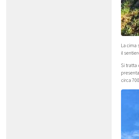
La cima 
il senti
Si tratta
presenta
circa 70