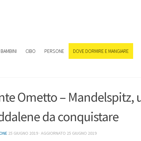
BAMBINI
CIBO
PERSONE
DOVE DORMIRE E MANGIARE
te Ometto – Mandelspitz, u
dalene da conquistare
IONE
25 GIUGNO 2019
· AGGIORNATO
25 GIUGNO 2019