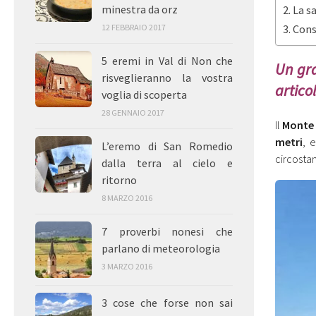
minestra da orz
La s
Cons
12 FEBBRAIO 2017
5 eremi in Val di Non che
Un gra
risveglieranno la vostra
artico
voglia di scoperta
28 GENNAIO 2017
Il
Monte
metri
, 
L’eremo di San Romedio
circostan
dalla terra al cielo e
ritorno
8 MARZO 2016
7 proverbi nonesi che
parlano di meteorologia
3 MARZO 2016
3 cose che forse non sai