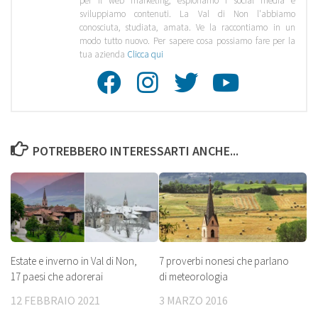
per il web marketing, esploriamo i social media e
sviluppiamo contenuti. La Val di Non l'abbiamo
conosciuta, studiata, amata. Ve la raccontiamo in un
modo tutto nuovo. Per sapere cosa possiamo fare per la
tua azienda
Clicca qui
Facebook
Instagra
Twitte
Youtu
POTREBBERO INTERESSARTI ANCHE...
Estate e inverno in Val di Non,
7 proverbi nonesi che parlano
17 paesi che adorerai
di meteorologia
12 FEBBRAIO 2021
3 MARZO 2016