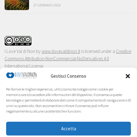
27 GENNAIO 2016
I Love Val di Non
by
www.ilovevaldinon.it
is licensed under a
Creative
Commons Attribution-NonCommercial-NoDerivatives 4.0
International License
.
Gestisci Consenso
Per fornire le migliori esperienze, utilizziamo tecnologie come i cookie per
memorizzare e/o accedere alle informazioni del dispositivo. Il consenso a queste
tecnologie ci permetterà di elaborare dati come il comportamento di navigazione o ID
unici su questo sito. Non acconsentire o ritirare il consenso può influire
negativamente su alcune caratteristiche e funzioni.
Accetta