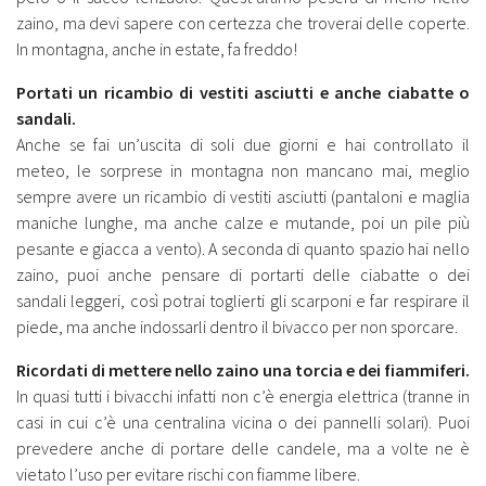
zaino, ma devi sapere con certezza che troverai delle coperte.
In montagna, anche in estate, fa freddo!
Portati un ricambio di vestiti asciutti e anche ciabatte o
sandali.
Anche se fai un’uscita di soli due giorni e hai controllato il
meteo, le sorprese in montagna non mancano mai, meglio
sempre avere un ricambio di vestiti asciutti (pantaloni e maglia
maniche lunghe, ma anche calze e mutande, poi un pile più
pesante e giacca a vento). A seconda di quanto spazio hai nello
zaino, puoi anche pensare di portarti delle ciabatte o dei
sandali leggeri, così potrai toglierti gli scarponi e far respirare il
piede, ma anche indossarli dentro il bivacco per non sporcare.
Ricordati di mettere nello zaino una torcia e dei fiammiferi.
In quasi tutti i bivacchi infatti non c’è energia elettrica (tranne in
casi in cui c’è una centralina vicina o dei pannelli solari). Puoi
prevedere anche di portare delle candele, ma a volte ne è
vietato l’uso per evitare rischi con fiamme libere.