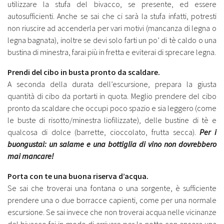
utilizzare la stufa del bivacco, se presente, ed essere
autosufficienti. Anche se sai che ci sarà la stufa infatti, potresti
non riuscire ad accenderla per vari motivi (mancanza di legna o
legna bagnata), inoltre se devi solo farti un po’ di tè caldo o una
bustina di minestra, farai più in fretta e eviterai di sprecare legna.
Prendi del cibo in busta pronto da scaldare.
A seconda della durata dell’escursione, prepara la giusta
quantità di cibo da portarti in quota. Meglio prendere del cibo
pronto da scaldare che occupi poco spazio e sia leggero (come
le buste di risotto/minestra liofilizzate), delle bustine di tè e
qualcosa di dolce (barrette, cioccolato, frutta secca).
Per i
buongustai: un salame e una bottiglia di vino non dovrebbero
mai mancare!
Porta con te una buona riserva d’acqua.
Se sai che troverai una fontana o una sorgente, è sufficiente
prendere una o due borracce capienti, come per una normale
escursione. Se sai invece che non troverai acqua nelle vicinanze
del bivacco fai in modo di arrivare per la notte con ancora una