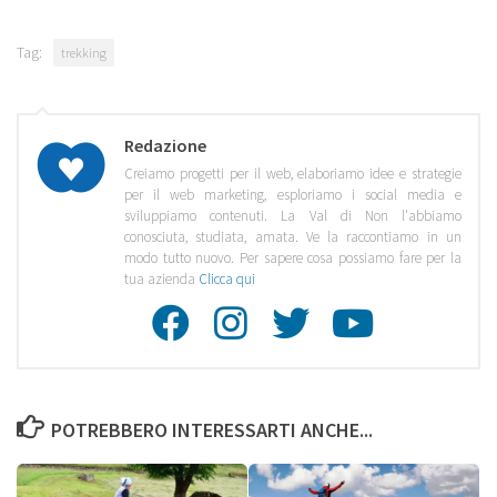
Tag:
trekking
Redazione
Creiamo progetti per il web, elaboriamo idee e strategie
per il web marketing, esploriamo i social media e
sviluppiamo contenuti. La Val di Non l'abbiamo
conosciuta, studiata, amata. Ve la raccontiamo in un
modo tutto nuovo. Per sapere cosa possiamo fare per la
tua azienda
Clicca qui
Facebook
Instagra
Twitte
Youtu
POTREBBERO INTERESSARTI ANCHE...