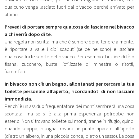
qualcuno venga lasciato fuori dal bivacco perché arrivato per
ultimo.
Prevedi di portare sempre qualcosa da lasciare nel bivacco
a chi verrà dopo di te.
Una regola non scritta, ma che è sempre bene tenere a mente,
è riportare a valle i cibi scaduti (se ce ne sono) e lasciare
qualcosa tra le scorte del bivacco. Per esempio: bustine di tè o
tisana, zucchero, buste liofilizzate di minestre o risotti,
fiammiferi.
In bivacco non c’è un bagno, allontanati per cercare la tua
toilette personale all’aperto, ricordandoti di non lasciare
immondizia.
Per chi è un assiduo frequentatore dei monti sembrerà una cosa
scontata, ma se si è alla prima esperienza potrebbe non
esserlo. Non si trovano toilette sui monti, tranne in rifugio, quindi
quando scappa, bisogna trovarsi un punto riparato all’aperto
(dietro un albero, in una piccola conca, dietro un sasso). La cosa