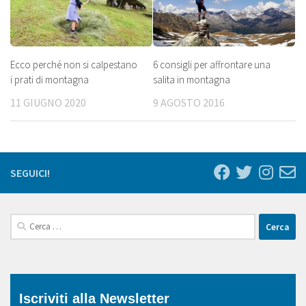
Ecco perché non si calpestano
6 consigli per affrontare una
i prati di montagna
salita in montagna
11 GIUGNO 2020
9 AGOSTO 2016
SEGUICI!
Ricerca
per:
Iscriviti alla Newsletter