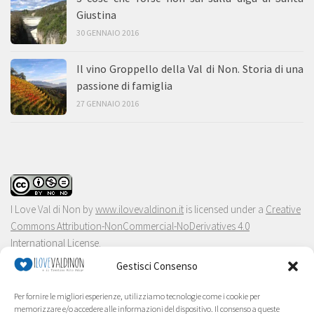
Giustina
30 GENNAIO 2016
Il vino Groppello della Val di Non. Storia di una
passione di famiglia
27 GENNAIO 2016
I Love Val di Non
by
www.ilovevaldinon.it
is licensed under a
Creative
Commons Attribution-NonCommercial-NoDerivatives 4.0
International License
.
Gestisci Consenso
Per fornire le migliori esperienze, utilizziamo tecnologie come i cookie per
memorizzare e/o accedere alle informazioni del dispositivo. Il consenso a queste