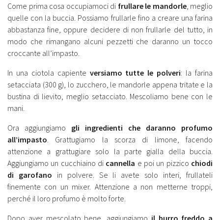
Come prima cosa occupiamoci di
frullare le mandorle
, meglio
quelle con la buccia. Possiamo frullarle fino a creare una farina
abbastanza fine, oppure decidere di non frullarle del tutto, in
modo che rimangano alcuni pezzetti che daranno un tocco
croccante all’impasto.
In una ciotola capiente
versiamo tutte le polveri
: la farina
setacciata (300 g), lo zucchero, le mandorle appena tritate e la
bustina di lievito, meglio setacciato. Mescoliamo bene con le
mani.
Ora aggiungiamo
gli ingredienti che
daranno profumo
all’impasto
. Grattugiamo la scorza di limone, facendo
attenzione a grattugiare solo la parte gialla della buccia.
Aggiungiamo un cucchiaino di
cannella
e poi un pizzico
chiodi
di garofano
in polvere. Se li avete solo interi, frullateli
finemente con un mixer. Attenzione a non metterne troppi,
perché il loro profumo è molto forte.
Dopo aver mescolato bene, aggiungiamo
il burro freddo a