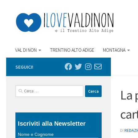
Salta al contenuto
VAL DI NON
TRENTINO ALTO ADIGE
MONTAGNA
SEGUICI!
Ricerca
La 
per:
car
Iscriviti alla Newsletter
DI
REDAZ
Nome e Cognome