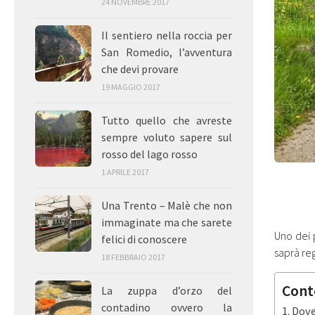
24 NOVEMBRE 2017
Il sentiero nella roccia per
San Romedio, l’avventura
che devi provare
19 MAGGIO 2017
Tutto quello che avreste
sempre voluto sapere sul
rosso del lago rosso
1 APRILE 2017
Una Trento – Malè che non
immaginate ma che sarete
Uno dei 
felici di conoscere
saprà reg
18 FEBBRAIO 2017
Cont
La zuppa d’orzo del
contadino ovvero la
Dove