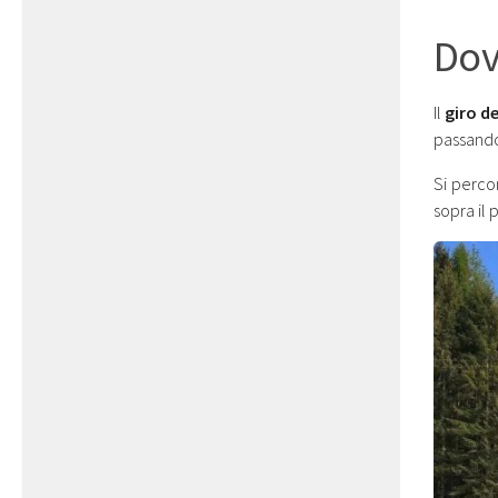
Dov
Il
giro d
passand
Si perc
sopra il 