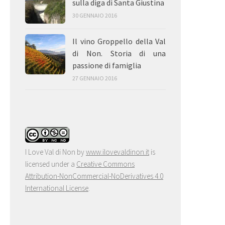
sulla diga di Santa Giustina
30 GENNAIO 2016
Il vino Groppello della Val
di Non. Storia di una
passione di famiglia
27 GENNAIO 2016
I Love Val di Non
by
www.ilovevaldinon.it
is
licensed under a
Creative Commons
Attribution-NonCommercial-NoDerivatives 4.0
International License
.