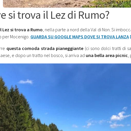
e si trova il Lez di Rumo?
el Lez si trova a Rumo
, nella parte a nord della Val di Non. Si imbocc
o per Mocenigo.
GUARDA SU GOOGLE MAPS DOVE SI TROVA LANZA
orre
questa comoda strada pianeggiante
(ci sono dolci tratti di 
paese, e dopo un tratto nel bosco, si arriva ad
una bella area picnic
,