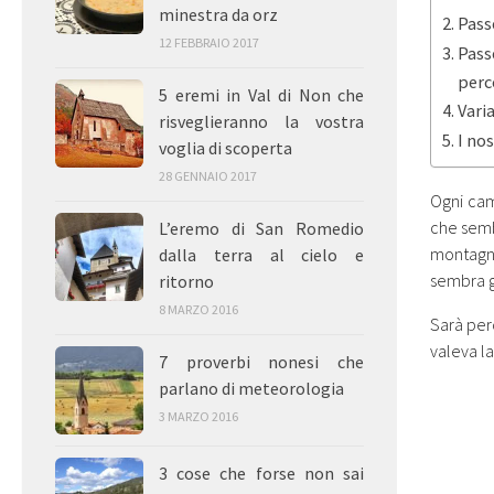
minestra da orz
Pass
12 FEBBRAIO 2017
Pass
perc
5 eremi in Val di Non che
Vari
risveglieranno la vostra
I nos
voglia di scoperta
28 GENNAIO 2017
Ogni cam
che semb
L’eremo di San Romedio
montagne
dalla terra al cielo e
sembra gu
ritorno
8 MARZO 2016
Sarà perc
valeva l
7 proverbi nonesi che
parlano di meteorologia
3 MARZO 2016
3 cose che forse non sai