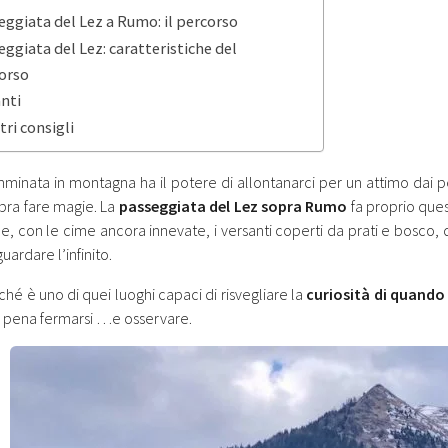
eggiata del Lez a Rumo: il percorso
eggiata del Lez: caratteristiche del
orso
anti
tri consigli
minata in montagna ha il potere di allontanarci per un attimo dai pen
ra fare magie. La
passeggiata del Lez sopra Rumo
fa proprio ques
, con le cime ancora innevate, i versanti coperti da prati e bosco, d
ardare l’infinito.
hé è uno di quei luoghi capaci di risvegliare la
curiosità di quando 
a pena fermarsi …e osservare.