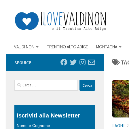
Salta al contenuto
VAL DI NON
TRENTINO ALTO ADIGE
MONTAGNA
TA
SEGUICI!
Ricerca
per:
Iscriviti alla Newsletter
LAGHI
2
Nome e Cognome