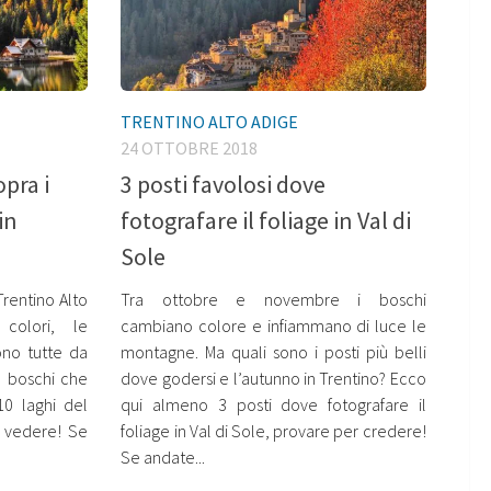
TRENTINO ALTO ADIGE
24 OTTOBRE 2018
opra i
3 posti favolosi dove
in
fotografare il foliage in Val di
Sole
rentino Alto
Tra ottobre e novembre i boschi
colori, le
cambiano colore e infiammano di luce le
ono tutte da
montagne. Ma quali sono i posti più belli
a boschi che
dove godersi e l’autunno in Trentino? Ecco
10 laghi del
qui almeno 3 posti dove fotografare il
a vedere! Se
foliage in Val di Sole, provare per credere!
Se andate...