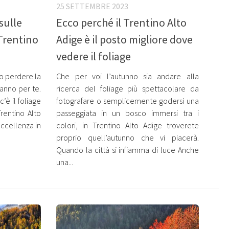
25 SETTEMBRE 2023
 sulle
Ecco perché il Trentino Alto
 Trentino
Adige è il posto migliore dove
vedere il foliage
no perdere la
Che per voi l’autunno sia andare alla
fanno per te.
ricerca del foliage più spettacolare da
c’è il foliage
fotografare o semplicemente godersi una
rentino Alto
passeggiata in un bosco immersi tra i
eccellenza in
colori, in Trentino Alto Adige troverete
proprio quell’autunno che vi piacerà.
Quando la città si infiamma di luce Anche
una...