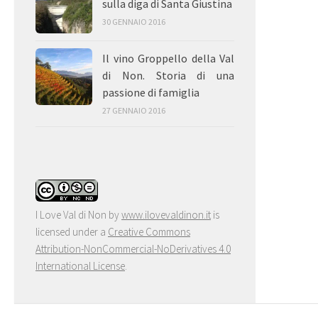
sulla diga di Santa Giustina
30 GENNAIO 2016
Il vino Groppello della Val
di Non. Storia di una
passione di famiglia
27 GENNAIO 2016
I Love Val di Non
by
www.ilovevaldinon.it
is
licensed under a
Creative Commons
Attribution-NonCommercial-NoDerivatives 4.0
International License
.