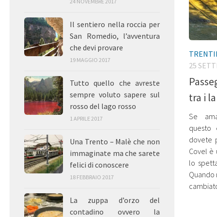
24 NOVEMBRE 2017
Il sentiero nella roccia per
San Romedio, l’avventura
che devi provare
TRENTI
19 MAGGIO 2017
25 SET
Passeg
Tutto quello che avreste
sempre voluto sapere sul
tra i l
rosso del lago rosso
Se ama
1 APRILE 2017
questo 
dovete p
Una Trento – Malè che non
Covel è 
immaginate ma che sarete
lo spett
felici di conoscere
Quando n
18 FEBBRAIO 2017
cambiato
La zuppa d’orzo del
contadino ovvero la