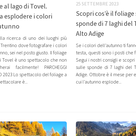
25 SETTEMBRE 2023
e al lago di Tovel.
Scopri cos’è il foliage
 esplodere i colori
sponde di 7 laghi del
autunno
Alto Adige
lla ricerca di uno dei luoghi più
 Trentino dove fotografare i colori
Se i colori dell’autunno ti fan
nno, sei nel posto giusto. Il foliage
testa, questi sono i posti che 
di Tovel è uno spettacolo che non
Segui i nostri consigli e scopri 
cherai facilmente! PARCHEGGI
sulle sponde di 7 laghi del T
2023 Lo spettacolo del foliage a
Adige. Ottobre è il mese per 
ettacolare è...
cui l’autunno esplode...