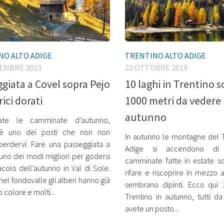
NO ALTO ADIGE
TRENTINO ALTO ADIGE
TEMBRE 2023
22 OTTOBRE 2019
giata a Covel sopra Pejo
10 laghi in Trentino s
arici dorati
1000 metri da vedere 
autunno
te le camminate d’autunno,
è uno dei posti che non non
In autunno le montagne del T
erdervi. Fare una passeggiata a
Adige si accendono di 
uno dei modi migliori per godersi
camminate fatte in estate s
acolo dell’autunno in Val di Sole.
rifare e riscoprire in mezzo 
el fondovalle gli alberi hanno già
sembrano dipinti. Ecco qui 
 colore e molti...
Trentino in autunno, tutti d
avete un posto...