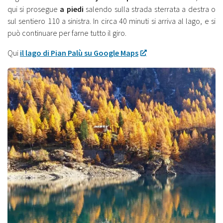
qui si prosegue
a piedi
salendo sulla strada sterrata a destra o
sul sentiero 110 a sinistra. In circa 40 minuti si arriva al lago, e si
può continuare per farne tutto il giro.
Qui
il lago di Pian Palù su Google Maps