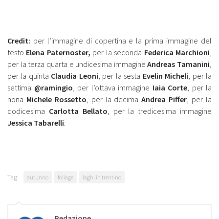
Credit:
per l’immagine di copertina e la prima immagine del
testo
Elena Paternoster,
per la seconda
Federica Marchioni
,
per la terza quarta e undicesima immagine
Andreas Tamanini
,
per la quinta
Claudia Leoni
, per la sesta
Evelin Micheli
, per la
settima
@ramingio
, per l’ottava immagine
Iaia Corte
, per la
nona
Michele Rossetto
, per la decima
Andrea Piffer
, per la
dodicesima
Carlotta Bellato
, per la tredicesima immagine
Jessica Tabarelli
.
Tag:
autunno
foliage
laghi in trentino
Redazione