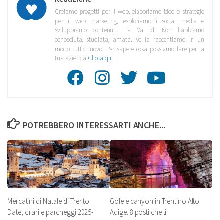
Creiamo progetti per il web, elaboriamo idee e strategie
per il web marketing, esploriamo i social media e
sviluppiamo contenuti. La Val di Non l'abbiamo
conosciuta, studiata, amata. Ve la raccontiamo in un
modo tutto nuovo. Per sapere cosa possiamo fare per la
tua azienda
Clicca qui
Facebook
Instagra
Twitte
Youtu
POTREBBERO INTERESSARTI ANCHE...
Mercatini di Natale di Trento.
Gole e canyon in Trentino Alto
Date, orari e parcheggi 2025-
Adige: 8 posti che ti