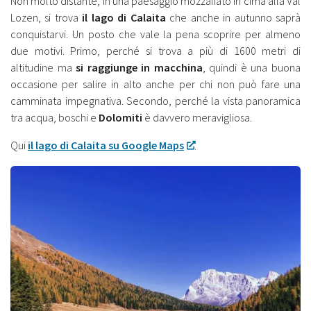
Non molto distante, in una paesaggio mozzafiato in cima alla Val
Lozen, si trova
il lago di Calaita
che anche in autunno saprà
conquistarvi. Un posto che vale la pena scoprire per almeno
due motivi. Primo, perché si trova a più di 1600 metri di
altitudine ma
si raggiunge in macchina
, quindi è una buona
occasione per salire in alto anche per chi non può fare una
camminata impegnativa. Secondo, perché la vista panoramica
tra acqua, boschi e
Dolomiti
è davvero meravigliosa.
Qui
il lago di Calaita su Google Maps