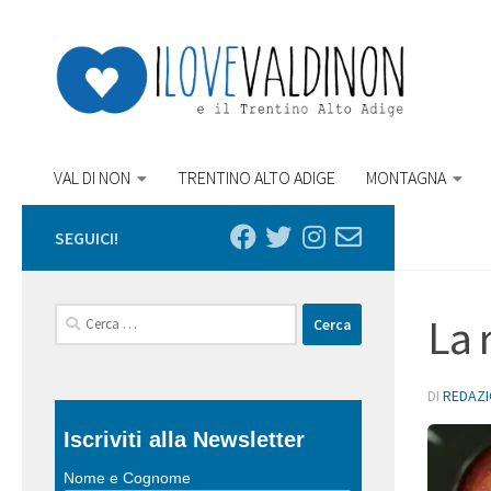
Salta al contenuto
VAL DI NON
TRENTINO ALTO ADIGE
MONTAGNA
SEGUICI!
Ricerca
La 
per:
DI
REDAZ
Iscriviti alla Newsletter
Nome e Cognome