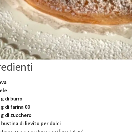
redienti
ova
ele
 g di burro
 g di farina 00
 g di zucchero
 bustina di lievito per dolci
chero a velo per decorare (facoltativo)