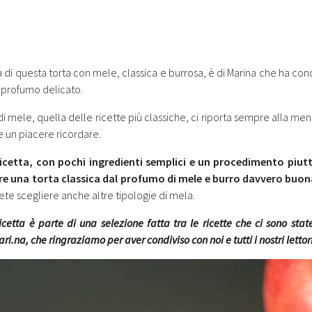
a di questa torta con mele, classica e burrosa, è di Marina che ha con
l profumo delicato.
di mele, quella delle ricette più classiche, ci riporta sempre alla me
 un piacere ricordare.
ricetta, con pochi ingredienti semplici e un procedimento piu
re una torta classica dal profumo di mele e burro davvero buo
ete scegliere anche altre tipologie di mela.
icetta è parte di una selezione fatta tra le ricette che ci sono state
i.na, che ringraziamo per aver condiviso con noi e tutti i nostri lettor