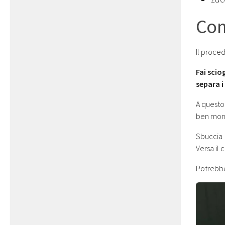
Com
Il proce
Fai sciog
separa i
A questo
ben mont
Sbuccia 
Versa il 
Potrebb