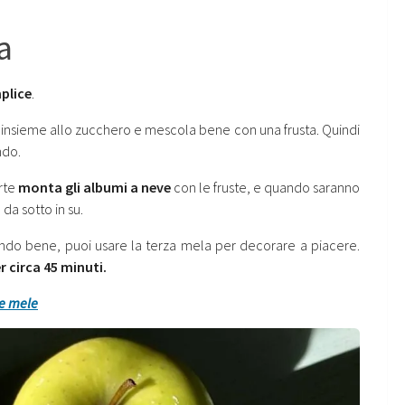
a
plice
.
a insieme allo zucchero e mescola bene con una frusta. Quindi
ndo.
rte
monta gli albumi a neve
con le fruste, e quando saranno
a sotto in su.
ando bene, puoi usare la terza mela per decorare a piacere.
r circa 45 minuti.
le mele