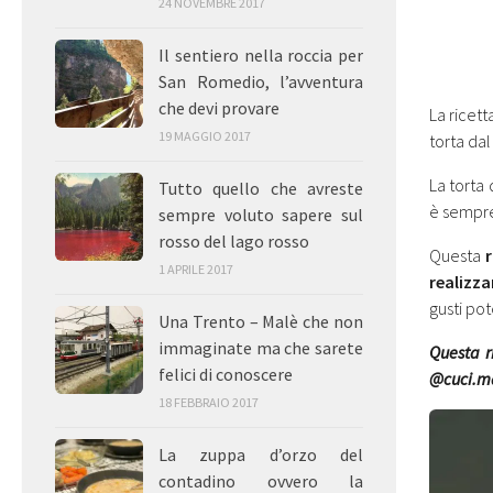
24 NOVEMBRE 2017
Il sentiero nella roccia per
San Romedio, l’avventura
che devi provare
La ricett
19 MAGGIO 2017
torta da
La torta 
Tutto quello che avreste
è sempre
sempre voluto sapere sul
rosso del lago rosso
Questa
1 APRILE 2017
realizza
gusti pot
Una Trento – Malè che non
immaginate ma che sarete
Questa r
felici di conoscere
@cuci.mar
18 FEBBRAIO 2017
La zuppa d’orzo del
contadino ovvero la