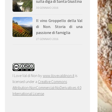
sulla diga di Santa Giustina
30 GENNAIO 2016
Il vino Groppello della Val
di Non. Storia di una
passione di famiglia
27 GENNAIO 2016
I Love Val di Non
by
www.ilovevaldinon.it
is
licensed under a
Creative Commons
Attribution-NonCommercial-NoDerivatives 4.0
International License
.