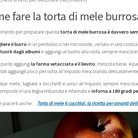
e fare la torta di mele burros
dimento per preparare questa
torta di mele burrosa è davvero sem
liere il burro
in un pentolino o nel microonde, versalo in una ciotol
 tuorli dagli albumi
e aggiungi un tuorlo alla volta, sempre mescola
 punto aggiungi
la farina setacciata e il lievito
, mescola bene. A pa
ati aggiungili poco per volta all’impasto mescolando delicatamente d
due mele, tagliale a tocchetti e unisci all’impasto sempre mescol
composto in una teglia imburrata e infarinata e
inforna a 180 gradi pe
e piacerti anche…
Torta di mele 6 cucchiai, la ricetta per amanti del