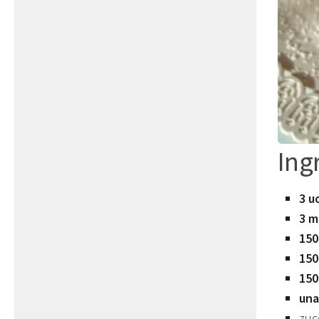
Ing
3 u
3 m
150
150
150
una
zuc