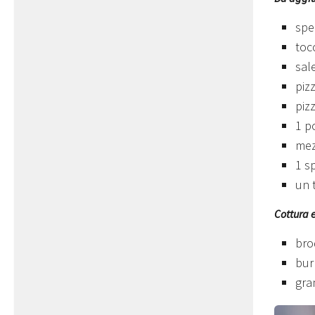
spe
toc
sal
piz
piz
1 p
mez
1 sp
un t
Cottura 
bro
bur
gra