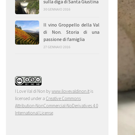
sulla diga di Santa Giustina
30 GENNAIO 2016
Il vino Groppello della Val
di Non. Storia di una
passione di famiglia
27 GENNAIO 2016
I Love Val di Non
by
www.ilovevaldinon.it
is
licensed under a
Creative Commons
Attribution-NonCommercial-NoDerivatives 4.0
International License
.