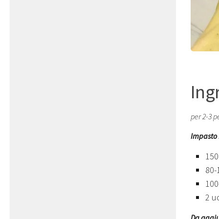
Ing
per 2-3 p
Impasto 
150
80-
100
2 u
Da aggiu