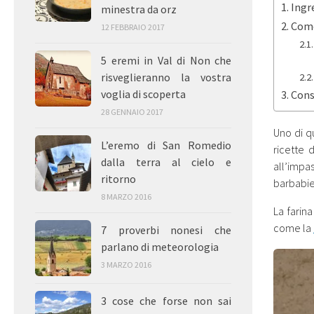
Ingr
minestra da orz
Come
12 FEBBRAIO 2017
5 eremi in Val di Non che
risveglieranno la vostra
voglia di scoperta
Consi
28 GENNAIO 2017
Uno di q
L’eremo di San Romedio
ricette d
dalla terra al cielo e
all’impa
ritorno
barbabie
8 MARZO 2016
La farin
come la
7 proverbi nonesi che
parlano di meteorologia
3 MARZO 2016
3 cose che forse non sai