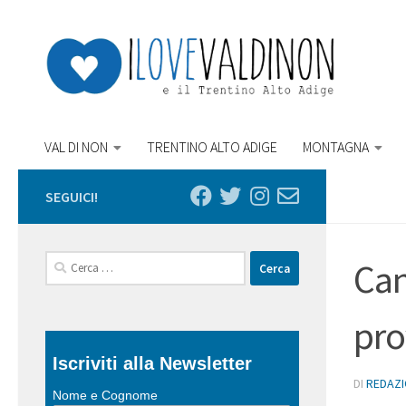
Salta al contenuto
VAL DI NON
TRENTINO ALTO ADIGE
MONTAGNA
SEGUICI!
Ricerca
Can
per:
pro
Iscriviti alla Newsletter
DI
REDAZ
Nome e Cognome