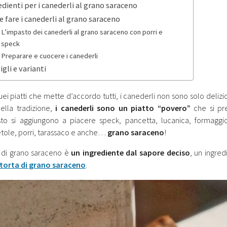
edienti per i canederli al grano saraceno
 fare i canederli al grano saraceno
L’impasto dei canederli al grano saraceno con porri e
speck
Preparare e cuocere i canederli
gli e varianti
uei piatti che mette d’accordo tutti, i canederli non sono solo deli
ella tradizione,
i canederli sono un piatto “povero”
che si pr
sto si aggiungono a piacere speck, pancetta, lucanica, formaggi
tole, porri, tarassaco e anche…
grano saraceno
!
a di grano saraceno è
un ingrediente dal sapore deciso
, un ingred
torta di grano saraceno
.