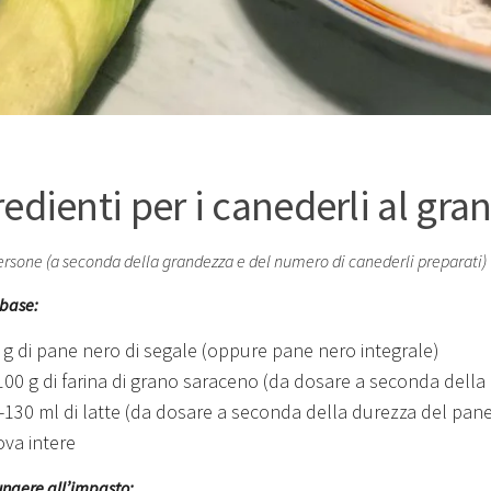
redienti per i canederli al gr
ersone (a seconda della grandezza e del numero di canederli preparati)
base:
 g di pane nero di segale (oppure pane nero integrale)
100 g di farina di grano saraceno (da dosare a seconda della
-130 ml di latte (da dosare a seconda della durezza del pan
ova intere
ngere all’impasto: