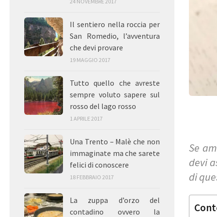
24 NOVEMBRE 2017
Il sentiero nella roccia per
San Romedio, l’avventura
che devi provare
19 MAGGIO 2017
Tutto quello che avreste
sempre voluto sapere sul
rosso del lago rosso
1 APRILE 2017
Una Trento – Malè che non
Se ami
immaginate ma che sarete
devi a
felici di conoscere
di que
18 FEBBRAIO 2017
La zuppa d’orzo del
Cont
contadino ovvero la