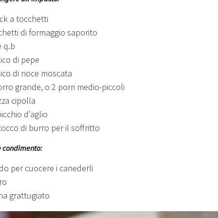
ck a tocchetti
chetti di formaggio saporito
e q.b
zico di pepe
zico di noce moscata
orro grande, o 2 porri medio-piccoli
za cipolla
icchio d’aglio
occo di burro per il soffritto
e condimento:
do per cuocere i canederli
ro
na grattugiato