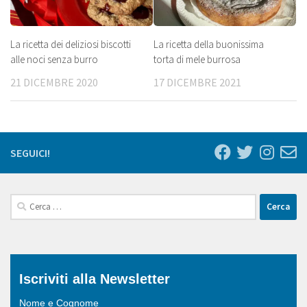
La ricetta dei deliziosi biscotti
La ricetta della buonissima
alle noci senza burro
torta di mele burrosa
21 DICEMBRE 2020
17 DICEMBRE 2021
SEGUICI!
Ricerca
per:
Iscriviti alla Newsletter
Nome e Cognome