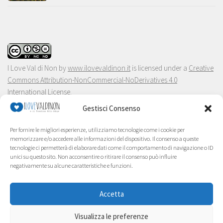
I Love Val di Non
by
www.ilovevaldinon.it
is licensed under a
Creative
Commons Attribution-NonCommercial-NoDerivatives 4.0
International License
.
Gestisci Consenso
Per fornire le migliori esperienze, utilizziamo tecnologie come i cookie per
memorizzare e/o accedere alle informazioni del dispositivo. Il consenso a queste
tecnologie ci permetterà di elaborare dati come il comportamento di navigazione o ID
unici su questo sito. Non acconsentire o ritirare il consenso può influire
negativamente su alcune caratteristiche e funzioni.
Accetta
Visualizza le preferenze