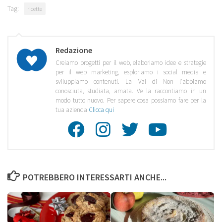
Tag:
ricette
Redazione
Creiamo progetti per il web, elaboriamo idee e strategie
per il web marketing, esploriamo i social media e
sviluppiamo contenuti. La Val di Non l'abbiamo
conosciuta, studiata, amata. Ve la raccontiamo in un
modo tutto nuovo. Per sapere cosa possiamo fare per la
tua azienda
Clicca qui
Facebook
Instagra
Twitte
Youtu
POTREBBERO INTERESSARTI ANCHE...