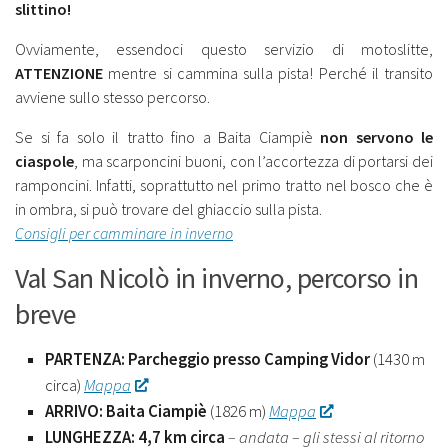
slittino!
Ovviamente, essendoci questo servizio di motoslitte,
ATTENZIONE
mentre si cammina sulla pista! Perché il transito
avviene sullo stesso percorso.
Se si fa solo il tratto fino a Baita Ciampiè
non servono le
ciaspole
, ma scarponcini buoni, con l’accortezza di portarsi dei
ramponcini. Infatti, soprattutto nel primo tratto nel bosco che è
in ombra, si può trovare del ghiaccio sulla pista.
Consigli per camminare in inverno
Val San Nicolò in inverno, percorso in
breve
PARTENZA: Parcheggio presso Camping Vidor
(1430 m
circa)
Mappa
ARRIVO: Baita Ciampiè
(1826 m)
Mappa
LUNGHEZZA: 4,7 km circa
– andata – gli stessi al ritorno