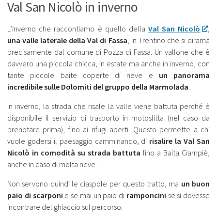
Val San Nicolò in inverno
L’inverno che raccontiamo è quello della
Val San Nicolò
,
una valle laterale della Val di Fassa
, in Trentino che si dirama
precisamente dal comune di Pozza di Fassa. Un vallone che è
davvero una piccola chicca, in estate ma anche in inverno, con
tante piccole baite coperte di neve e
un panorama
incredibile sulle Dolomiti del gruppo della Marmolada
.
In inverno, la strada che risale la valle viene battuta perché è
disponibile il servizio di trasporto in motoslitta (nel caso da
prenotare prima), fino ai rifugi aperti. Questo permette a chi
vuole godersi il paesaggio camminando, di
risalire la Val San
Nicolò in comodità su strada battuta
fino a Baita Ciampiè,
anche in caso di molta neve.
Non servono quindi le ciaspole per questo tratto, ma
un buon
paio di scarponi
e se mai un paio di
ramponcini
se si dovesse
incontrare del ghiaccio sul percorso.