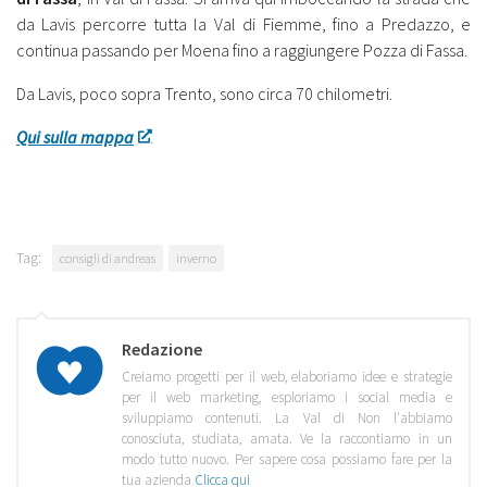
da Lavis percorre tutta la Val di Fiemme, fino a Predazzo, e
continua passando per Moena fino a raggiungere Pozza di Fassa.
Da Lavis, poco sopra Trento, sono circa 70 chilometri.
Qui sulla mappa
Tag:
consigli di andreas
inverno
Redazione
Creiamo progetti per il web, elaboriamo idee e strategie
per il web marketing, esploriamo i social media e
sviluppiamo contenuti. La Val di Non l'abbiamo
conosciuta, studiata, amata. Ve la raccontiamo in un
modo tutto nuovo. Per sapere cosa possiamo fare per la
tua azienda
Clicca qui