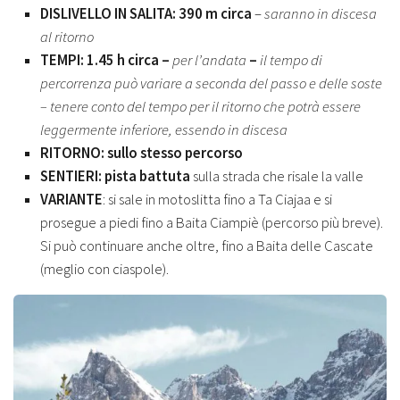
DISLIVELLO IN SALITA: 390 m circa
–
saranno in discesa
al ritorno
TEMPI: 1.45 h circa –
per l’andata
–
il tempo di
percorrenza può variare a seconda del passo e delle soste
– tenere conto del tempo per il ritorno che potrà essere
leggermente inferiore, essendo in discesa
RITORNO: sullo stesso percorso
SENTIERI: pista battuta
sulla strada che risale la valle
VARIANTE
: si sale in motoslitta fino a Ta Ciajaa e si
prosegue a piedi fino a Baita Ciampiè (percorso più breve).
Si può continuare anche oltre, fino a Baita delle Cascate
(meglio con ciaspole).