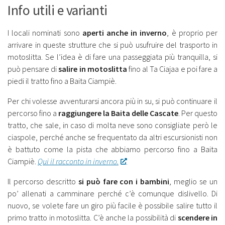
Info utili e varianti
I locali nominati sono
aperti anche in inverno
, è proprio per
arrivare in queste strutture che si può usufruire del trasporto in
motoslitta. Se l’idea è di fare una passeggiata più tranquilla, si
può pensare di
salire in motoslitta
fino al Ta Ciajaa e poi fare a
piedi il tratto fino a Baita Ciampiè.
Per chi volesse avventurarsi ancora più in su, si può continuare il
percorso fino a
raggiungere la Baita delle Cascate
. Per questo
tratto, che sale, in caso di molta neve sono consigliate però le
ciaspole, perché anche se frequentato da altri escursionisti non
è battuto come la pista che abbiamo percorso fino a Baita
Ciampiè.
Qui il racconto in inverno.
Il percorso descritto
si può fare con i bambini
, meglio se un
po’ allenati a camminare perché c’è comunque dislivello. Di
nuovo, se volete fare un giro più facile è possibile salire tutto il
primo tratto in motoslitta. C’è anche la possibilità di
scendere in