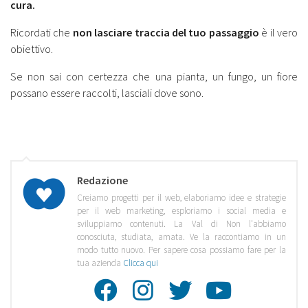
cura.
Ricordati che
non lasciare traccia del tuo passaggio
è il vero
obiettivo.
Se non sai con certezza che una pianta, un fungo, un fiore
possano essere raccolti, lasciali dove sono.
Redazione
Creiamo progetti per il web, elaboriamo idee e strategie
per il web marketing, esploriamo i social media e
sviluppiamo contenuti. La Val di Non l'abbiamo
conosciuta, studiata, amata. Ve la raccontiamo in un
modo tutto nuovo. Per sapere cosa possiamo fare per la
tua azienda
Clicca qui
Facebook
Instagra
Twitte