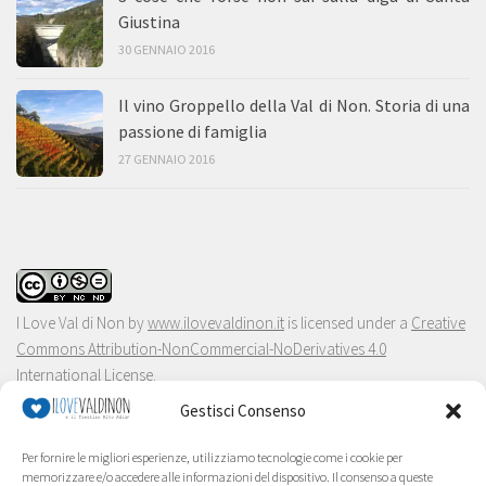
Giustina
30 GENNAIO 2016
Il vino Groppello della Val di Non. Storia di una
passione di famiglia
27 GENNAIO 2016
I Love Val di Non
by
www.ilovevaldinon.it
is licensed under a
Creative
Commons Attribution-NonCommercial-NoDerivatives 4.0
International License
.
Gestisci Consenso
Per fornire le migliori esperienze, utilizziamo tecnologie come i cookie per
memorizzare e/o accedere alle informazioni del dispositivo. Il consenso a queste