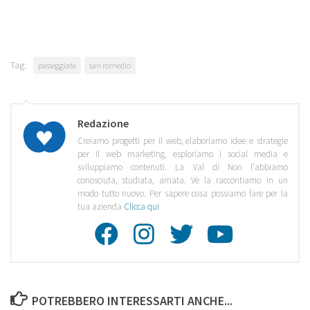
Tag:
passeggiate
san romedio
Redazione
Creiamo progetti per il web, elaboriamo idee e strategie
per il web marketing, esploriamo i social media e
sviluppiamo contenuti. La Val di Non l'abbiamo
conosciuta, studiata, amata. Ve la raccontiamo in un
modo tutto nuovo. Per sapere cosa possiamo fare per la
tua azienda
Clicca qui
Facebook
Instagra
Twitte
Youtu
POTREBBERO INTERESSARTI ANCHE...