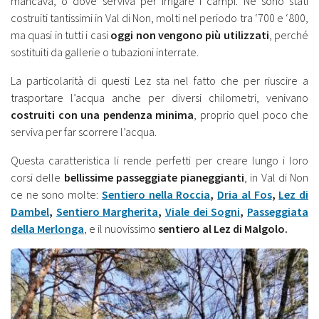
mancava, o dove serviva per irrigare i campi. Ne sono stati
costruiti tantissimi in Val di Non, molti nel periodo tra ‘700 e ‘800,
ma quasi in tutti i casi
oggi non vengono più utilizzati
, perché
sostituiti da gallerie o tubazioni interrate.
La particolarità di questi Lez sta nel fatto che per riuscire a
trasportare l’acqua anche per diversi chilometri, venivano
costruiti con una pendenza minima
, proprio quel poco che
serviva per far scorrere l’acqua.
Questa caratteristica li rende perfetti per creare lungo i loro
corsi delle
bellissime passeggiate pianeggianti
, in Val di Non
ce ne sono molte:
Sentiero nella Roccia
,
Dria al Fos
,
Lez di
Dambel
,
Sentiero Margherita
,
Viale dei Sogni
,
Passeggiata
della Merlonga
, e il nuovissimo
sentiero al Lez di Malgolo.