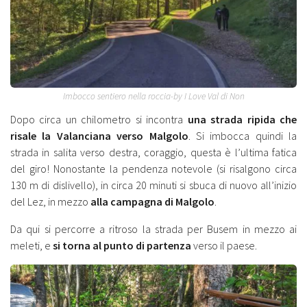
Imbocco sentiero nella roccia-by I Love Val di Non
Dopo circa un chilometro si incontra
una strada ripida che
risale la Valanciana verso Malgolo
. Si imbocca quindi la
strada in salita verso destra, coraggio, questa è l’ultima fatica
del giro! Nonostante la pendenza notevole (si risalgono circa
130 m di dislivello), in circa 20 minuti si sbuca di nuovo all’inizio
del Lez, in mezzo
alla campagna di Malgolo
.
Da qui si percorre a ritroso la strada per Busem in mezzo ai
meleti, e
si torna al punto di partenza
verso il paese.