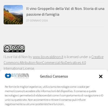
Il vino Groppello della Val di Non. Storia di una
passione di famiglia
27 GENNAIO 2016
I Love Val di Non
by
www.ilovevaldinon.it
is licensed under a
Creative
Commons Attribution-NonCommercial-NoDerivatives 4.0
International License
.
Gestisci Consenso
Per fornire le migliori esperienze, utilizziamo tecnologie come i cookie per
memorizzare e/o accedere alle informazioni del dispositivo. Il consenso a queste
tecnologie ci permetterà di elaborare dati come il comportamento di navigazione o ID
unici su questo sito. Non acconsentire o ritirare il consenso può influire
negativamente su alcune caratteristiche e funzioni.