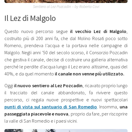
Sentiero al Lez Pozcadin – by Roberta Covi
Il Lez di Malgolo
Questo nuovo percorso segue
il vecchio Lez di Malgolo
,
costruito più di 200 anni fa, che dal Molino Rosati poco sotto
Romeno, prendeva l’acqua e la portava nelle campagne di
Malgolo. Negli anni ’50 del secolo scorso, il Consorzio Pozcadin
che gestiva il canale, decise di costruire una galleria alternativa
perché le perdite d’acqua lungo il Lez erano altissime, quasi del
40%, e da quel momento
il canale non venne più utilizzato.
Oggi
il nuovo sentiero al Lez Pozcadin
, ricavato proprio lungo
il tracciato del canale abbandonato, fa rivivere questo
percorso, ci regala nuove prospettive e nuovi spettacolari
punti di vista sul santuario di San Romedio
. Insomma,
una
passeggiata piacevole e nuova
, proprio da fare, per riscoprire
la valle di San Romedio e i paesi vicini.