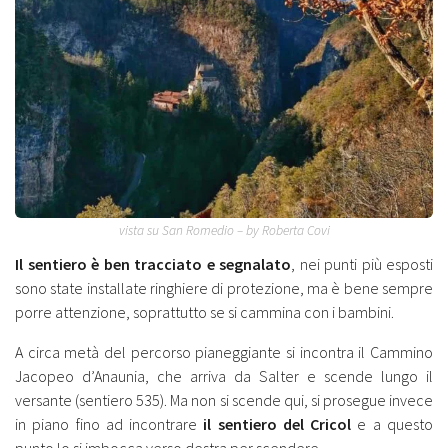
vista su San Romedio – by Roberta Covi
Il sentiero è ben tracciato e segnalato
, nei punti più esposti
sono state installate ringhiere di protezione, ma è bene sempre
porre attenzione, soprattutto se si cammina con i bambini.
A circa metà del percorso pianeggiante si incontra il Cammino
Jacopeo d’Anaunia, che arriva da Salter e scende lungo il
versante (sentiero 535). Ma non si scende qui, si prosegue invece
in piano fino ad incontrare
il sentiero del Cricol
e a questo
punto lo si imbocca verso destra per scendere.