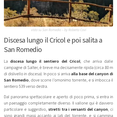
vista su San Romedio – by Roberta Covi
Discesa lungo il Cricol e poi salita a
San Romedio
La
discesa lungo il sentiero del Cricol
, che arriva dalle
campagne di Salter, è breve ma decisamente ripida (circa 80 m
di dislivello in discesa). In poco si arriva
alla base del canyon di
San Romedio
, dove scorre l’omonimo torrente, e si imbocca il
sentiero 539 verso destra.
Dal panorama spettacolare e aperto di poco prima, si entra in
un paesaggio completamente diverso. Il vallone qui è davvero
particolare e suggestivo,
stretti tra i versanti del canyon
, ci
sono grandi massi accanto ai lati del torrente, e si cammina