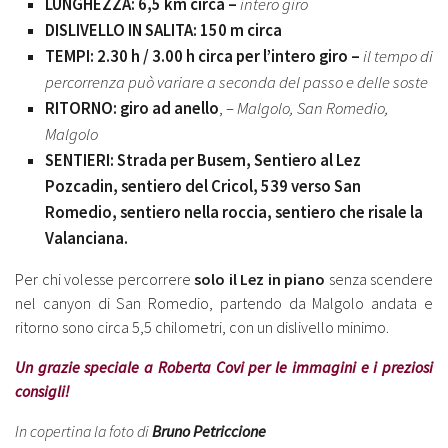
LUNGHEZZA: 6,5 km circa –
intero giro
DISLIVELLO IN SALITA: 150 m circa
TEMPI: 2.30 h / 3.00 h circa per l’intero giro –
il tempo di
percorrenza può variare a seconda del passo e delle soste
RITORNO: giro ad anello
, –
Malgolo, San Romedio,
Malgolo
SENTIERI: Strada per Busem, Sentiero al Lez
Pozcadin, sentiero del Cricol, 539 verso San
Romedio, sentiero nella roccia, sentiero che risale la
Valanciana.
Per chi volesse percorrere
solo il Lez in piano
senza scendere
nel canyon di San Romedio, partendo da Malgolo andata e
ritorno sono circa 5,5 chilometri, con un dislivello minimo.
Un grazie speciale a Roberta Covi per le immagini e i preziosi
consigli!
In copertina la foto di
Bruno Petriccione