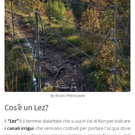
by Bruno Petriccione
Cos’è un Lez?
Il
“Lez”
è il termine dialettale che si usa in Val di Non per indicare
i canali irrigui
che venivano costruiti per portare l’acqua dove