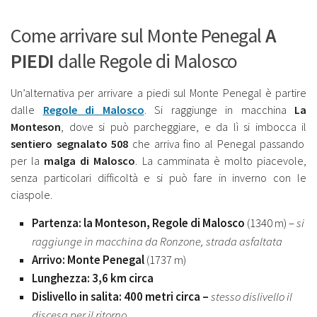
Come arrivare sul Monte Penegal
A
PIEDI
dalle Regole di Malosco
Un’alternativa per arrivare a piedi sul Monte Penegal è partire
dalle
Regole di Malosco
. Si raggiunge in macchina
La
Monteson
, dove si può parcheggiare, e da lì si imbocca il
sentiero segnalato 508
che arriva fino al Penegal passando
per la
malga di Malosco
. La camminata è molto piacevole,
senza particolari difficoltà e si può fare in inverno con le
ciaspole.
Partenza: la Monteson, Regole di Malosco
(1340 m) –
si
raggiunge in macchina da Ronzone, strada asfaltata
Arrivo:
Monte Penegal
(1737 m)
Lunghezza: 3,6 km circa
Dislivello in salita: 400 metri circa –
stesso dislivello il
discesa per il ritorno