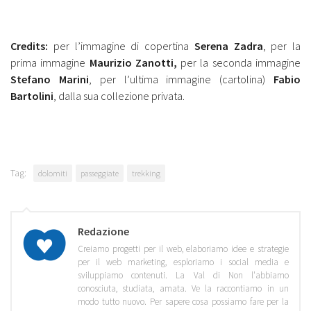
Credits:
per l’immagine di copertina
Serena Zadra
, per la
prima immagine
Maurizio Zanotti,
per la seconda immagine
Stefano Marini
, per l’ultima immagine (cartolina)
Fabio
Bartolini
, dalla sua collezione privata.
Tag:
dolomiti
passeggiate
trekking
Redazione
Creiamo progetti per il web, elaboriamo idee e strategie
per il web marketing, esploriamo i social media e
sviluppiamo contenuti. La Val di Non l'abbiamo
conosciuta, studiata, amata. Ve la raccontiamo in un
modo tutto nuovo. Per sapere cosa possiamo fare per la