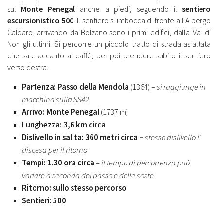
sul
Monte Penegal
anche a piedi, seguendo il
sentiero
escursionistico 500
. Il sentiero si imbocca di fronte all’Albergo
Caldaro, arrivando da Bolzano sono i primi edifici, dalla Val di
Non gli ultimi. Si percorre un piccolo tratto di strada asfaltata
che sale accanto al caffè, per poi prendere subito il sentiero
verso destra.
Partenza: Passo della Mendola
(1364) –
si raggiunge in
macchina sulla SS42
Arrivo: Monte Penegal
(1737 m)
Lunghezza: 3,6 km circa
Dislivello in salita: 360 metri circa –
stesso dislivello il
discesa per il ritorno
Tempi: 1.30 ora
circa
–
il tempo di percorrenza può
variare a seconda del passo e delle soste
Ritorno: sullo stesso percorso
Sentieri: 500