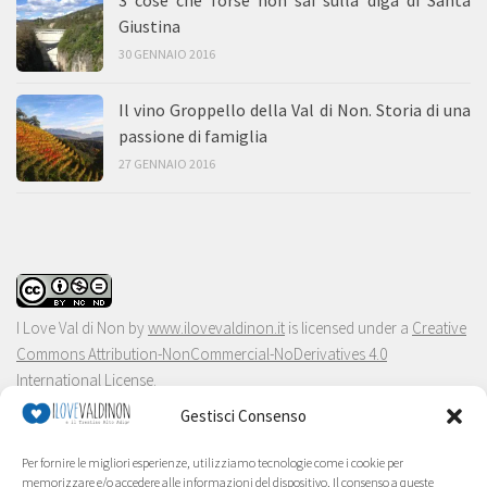
Giustina
30 GENNAIO 2016
Il vino Groppello della Val di Non. Storia di una
passione di famiglia
27 GENNAIO 2016
I Love Val di Non
by
www.ilovevaldinon.it
is licensed under a
Creative
Commons Attribution-NonCommercial-NoDerivatives 4.0
International License
.
Gestisci Consenso
Per fornire le migliori esperienze, utilizziamo tecnologie come i cookie per
memorizzare e/o accedere alle informazioni del dispositivo. Il consenso a queste