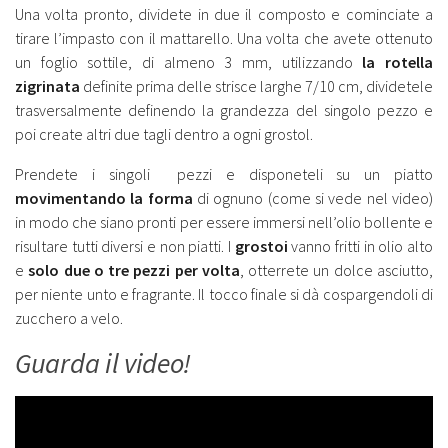
Una volta pronto, dividete in due il composto e cominciate a
tirare l’impasto con il mattarello. Una volta che avete ottenuto
un foglio sottile, di almeno 3 mm, utilizzando
la rotella
zigrinata
definite prima delle strisce larghe 7/10 cm, dividetele
trasversalmente definendo la grandezza del singolo pezzo e
poi create altri due tagli dentro a ogni grostol.
Prendete i singoli pezzi e disponeteli su un piatto
movimentando la forma
di ognuno (come si vede nel video)
in modo che siano pronti per essere immersi nell’olio bollente e
risultare tutti diversi e non piatti. I
grostoi
vanno fritti in olio alto
e
solo due o tre pezzi per volta
, otterrete un dolce asciutto,
per niente unto e fragrante. Il tocco finale si dà cospargendoli di
zucchero a velo.
Guarda il video!