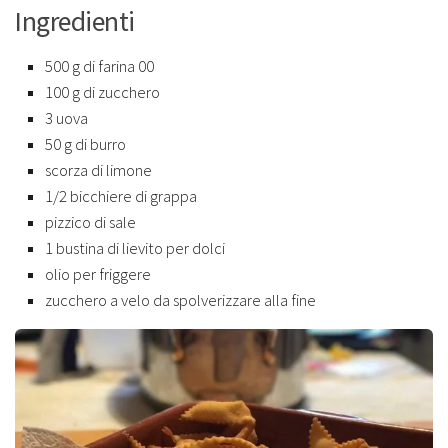
Ingredienti
500 g di farina 00
100 g di zucchero
3 uova
50 g di burro
scorza di limone
1/2 bicchiere di grappa
pizzico di sale
1 bustina di lievito per dolci
olio per friggere
zucchero a velo da spolverizzare alla fine