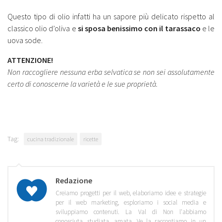
Questo tipo di olio infatti ha un sapore più delicato rispetto al
classico olio d’oliva e
si sposa benissimo con il tarassaco
e le
uova sode.
ATTENZIONE!
Non raccogliere nessuna erba selvatica se non sei assolutamente
certo di conoscerne la varietà e le sue proprietà.
Tag:
cucina tradizionale
ricette
Redazione
Creiamo progetti per il web, elaboriamo idee e strategie
per il web marketing, esploriamo i social media e
sviluppiamo contenuti. La Val di Non l'abbiamo
conosciuta, studiata, amata. Ve la raccontiamo in un