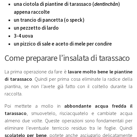
una ciotola di piantine di tarassaco (
dentinchàn
)
appena raccolte
un trancio di pancetta (o speck)
un pezzetto di lardo
3-4 uova
un pizzico di sale e aceto di mele per condire
Come preparare l’insalata di tarassaco
La prima operazione da fare è
lavare molto bene le piantine
di tarassaco
. Quindi per prima cosa eliminate la radice della
piantina, se non l’avete già fatto con il coltello durante la
raccolta.
Poi mettete a mollo in
abbondante acqua fredda il
tarassaco
, smuovetelo, risciacquatelo e cambiate acqua
almeno due volte. Queste operazioni sono fondamentali per
eliminare l’eventuale terriccio residuo tra le foglie. Quindi
scolatelo per bene
, potete anche asciugarlo delicatamente