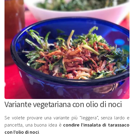
Variante vegetariana con olio di noci
Se volete provare una variante più “leggera”, senza lardo e
pancetta, una buona idea è
condire l’insalata di tarassaco
con l’olio di noci
.