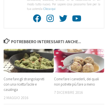
modo tutto nuovo. Per sapere cosa possiamo fare per la
tua azienda
Clicca qui
Facebook
Instagra
Twitte
Youtu
POTREBBERO INTERESSARTI ANCHE...
Come fare gli strangolapreti
Come fare i canederli, dei quali
con una ricetta facile e
non potrete più fare a meno
casalinga
7 DICEMBRE 2016
2 MAGGIO 2016