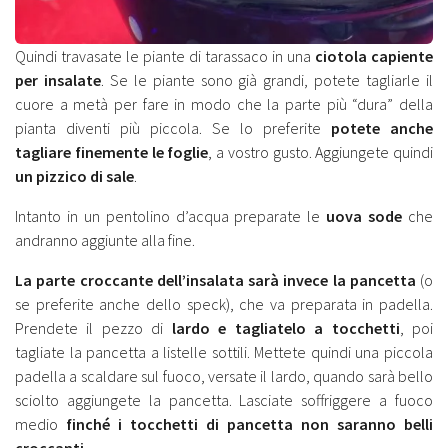
Quindi travasate le piante di tarassaco in una
ciotola capiente
per insalate
. Se le piante sono già grandi, potete tagliarle il
cuore a metà per fare in modo che la parte più “dura” della
pianta diventi più piccola. Se lo preferite
potete anche
tagliare finemente le foglie
, a vostro gusto. Aggiungete quindi
un pizzico di sale
.
Intanto in un pentolino d’acqua preparate le
uova sode
che
andranno aggiunte alla fine.
La parte croccante dell’insalata sarà invece la pancetta
(o
se preferite anche dello speck), che va preparata in padella.
Prendete il pezzo di
lardo e tagliatelo a tocchetti
, poi
tagliate la pancetta a listelle sottili. Mettete quindi una piccola
padella a scaldare sul fuoco, versate il lardo, quando sarà bello
sciolto aggiungete la pancetta. Lasciate soffriggere a fuoco
medio
finché i tocchetti di pancetta non saranno belli
croccanti.