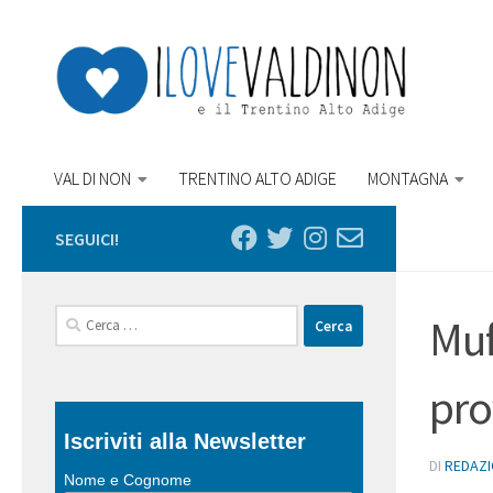
Salta al contenuto
VAL DI NON
TRENTINO ALTO ADIGE
MONTAGNA
SEGUICI!
Ricerca
Muf
per:
pro
Iscriviti alla Newsletter
DI
REDAZ
Nome e Cognome