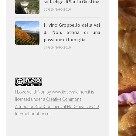
sulla diga di Santa Giustina
30 GENNAIO 2016
Il vino Groppello della Val
di Non. Storia di una
passione di famiglia
27 GENNAIO 2016
I Love Val di Non
by
www.ilovevaldinon.it
is
licensed under a
Creative Commons
Attribution-NonCommercial-NoDerivatives 4.0
International License
.