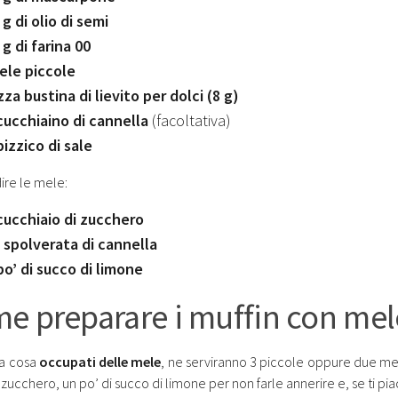
 g di olio di semi
 g di farina 00
ele piccole
za bustina di lievito per dolci (8 g)
cucchiaino di cannella
(facoltativa)
pizzico di sale
ire le mele:
cucchiaio di zucchero
 spolverata di cannella
po’ di succo di limone
e preparare i muffin con me
ma cosa
occupati delle mele
, ne serviranno 3 piccole oppure due me
 zucchero, un po’ di succo di limone per non farle annerire e, se ti pi