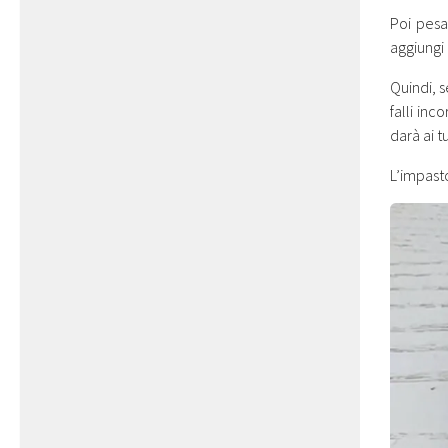
Poi pes
aggiungi
Quindi, s
falli inc
darà ai t
L’impast