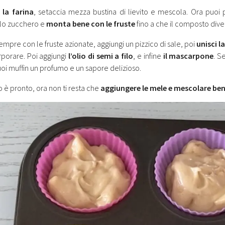
a
la farina
, setaccia mezza bustina di lievito e mescola. Ora puoi 
 lo zucchero e
monta bene con le fruste
fino a che il composto dive
empre con le fruste azionate, aggiungi un pizzico di sale, poi
unisci la
orporare. Poi aggiungi
l’olio di semi a filo
, e infine
il mascarpone
. S
uoi muffin un profumo e un sapore delizioso.
o è pronto, ora non ti resta che
aggiungere le mele e mescolare be