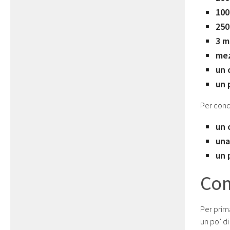
100
250
3 m
mez
un 
un 
Per cond
un 
una
un 
Com
Per pri
un po’ di