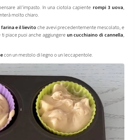
pensare all’impasto. In una ciotola capiente
rompi 3 uova
,
nterà molto chiaro.
 farina e il lievito
che avevi precedentemente mescolato, e
e ti piace puoi anche aggiungere
un cucchiaino di cannella
,
ne
con un mestolo di legno o un leccapentole.