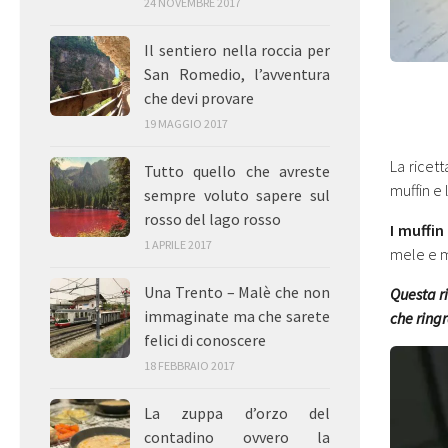
24 NOVEMBRE 2017
Il sentiero nella roccia per
San Romedio, l’avventura
che devi provare
19 MAGGIO 2017
La ricet
Tutto quello che avreste
muffin e 
sempre voluto sapere sul
rosso del lago rosso
I muffi
1 APRILE 2017
mele e 
Una Trento – Malè che non
Questa ri
immaginate ma che sarete
che ringr
felici di conoscere
18 FEBBRAIO 2017
La zuppa d’orzo del
contadino ovvero la