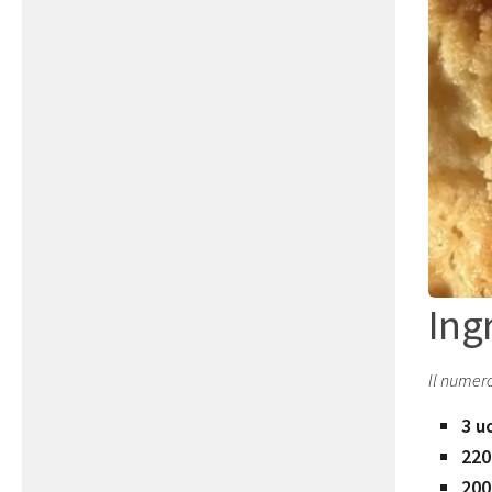
Ing
Il numero
3 u
220
200