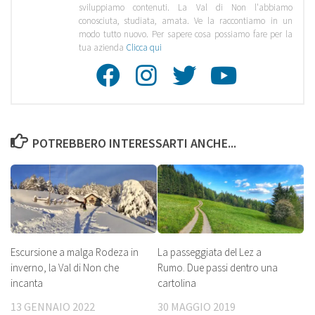
sviluppiamo contenuti. La Val di Non l'abbiamo
conosciuta, studiata, amata. Ve la raccontiamo in un
modo tutto nuovo. Per sapere cosa possiamo fare per la
tua azienda
Clicca qui
Facebook
Instagra
Twitte
Youtu
POTREBBERO INTERESSARTI ANCHE...
Escursione a malga Rodeza in
La passeggiata del Lez a
inverno, la Val di Non che
Rumo. Due passi dentro una
incanta
cartolina
13 GENNAIO 2022
30 MAGGIO 2019