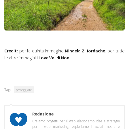
Credit:
per la quinta immagine
Mihaela Z. Iordache
, per tutte
le altre immagini
I Love Val di Non
Tag:
passeggiate
Redazione
Creiamo progetti per il web, elaboriamo idee e strategie
per il web marketing, esploriamo i social media e