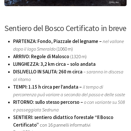
Sentiero del Bosco Certificato in breve
PARTENZA: Fondo, Piazzale del legname –
nel vallone
dopo il lago Smeraldo
(1060 m)
ARRIVO: Regole di Malosco
(1320 m)
LUNGHEZZA: 3,2 km circa – solo andata
DISLIVELLO IN SALITA: 260 m circa
–
saranno in discesa
al ritorno
TEMPI: 1.15 h circa per l’andata –
il tempo di
percorrenza può variare a seconda del passo e delle soste
RITORNO: sullo stesso percorso –
o con variante su 508
e passeggiata Sedruna
SENTIERI: sentiero didattico forestale “Il Bosco
Certificato”
con 16 pannelli informativi