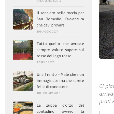
24 NOVEMBRE 2017
Il sentiero nella roccia per
San Romedio, l’avventura
che devi provare
19 MAGGIO 2017
Tutto quello che avreste
sempre voluto sapere sul
rosso del lago rosso
1 APRILE 2017
Una Trento – Malè che non
immaginate ma che sarete
Ci pia
felici di conoscere
arriva
18 FEBBRAIO 2017
prati 
La zuppa d’orzo del
contadino ovvero la