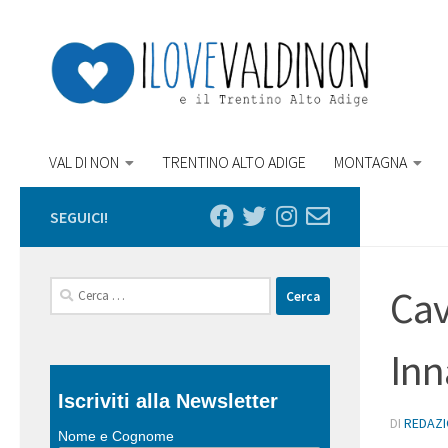
Salta al contenuto
VAL DI NON
TRENTINO ALTO ADIGE
MONTAGNA
SEGUICI!
Ricerca
Cav
per:
Inn
Iscriviti alla Newsletter
DI
REDAZ
Nome e Cognome