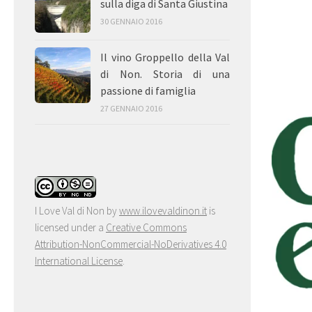
sulla diga di Santa Giustina
30 GENNAIO 2016
Il vino Groppello della Val
di Non. Storia di una
passione di famiglia
27 GENNAIO 2016
I Love Val di Non
by
www.ilovevaldinon.it
is
licensed under a
Creative Commons
Attribution-NonCommercial-NoDerivatives 4.0
International License
.