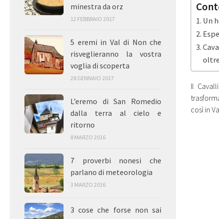
Cont
minestra da orz
12 FEBBRAIO 2017
Un h
Espe
5 eremi in Val di Non che
Cava
risveglieranno la vostra
oltr
voglia di scoperta
28 GENNAIO 2017
Il Caval
trasform
L’eremo di San Romedio
così in V
dalla terra al cielo e
ritorno
8 MARZO 2016
7 proverbi nonesi che
parlano di meteorologia
3 MARZO 2016
3 cose che forse non sai