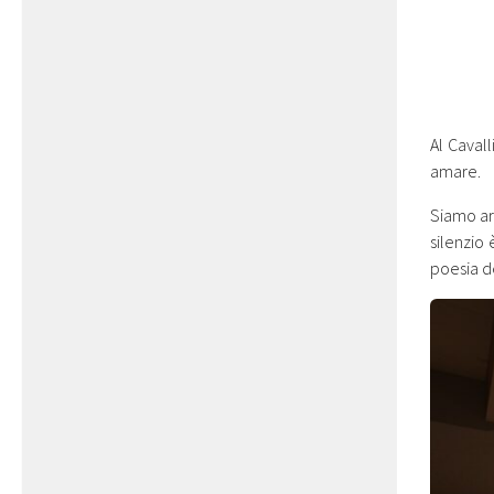
Al Caval
amare.
Siamo ar
silenzio
poesia d