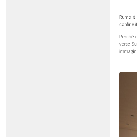
Rumo è 
confine 
Perché q
verso S
immagin