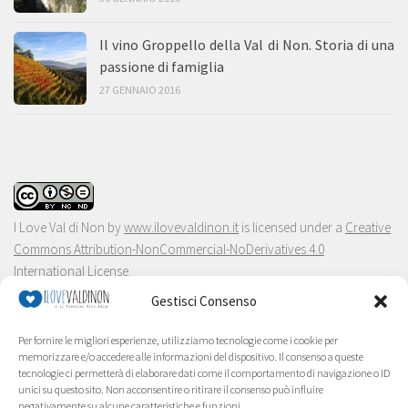
Il vino Groppello della Val di Non. Storia di una
passione di famiglia
27 GENNAIO 2016
I Love Val di Non
by
www.ilovevaldinon.it
is licensed under a
Creative
Commons Attribution-NonCommercial-NoDerivatives 4.0
International License
.
Gestisci Consenso
Per fornire le migliori esperienze, utilizziamo tecnologie come i cookie per
memorizzare e/o accedere alle informazioni del dispositivo. Il consenso a queste
tecnologie ci permetterà di elaborare dati come il comportamento di navigazione o ID
unici su questo sito. Non acconsentire o ritirare il consenso può influire
negativamente su alcune caratteristiche e funzioni.