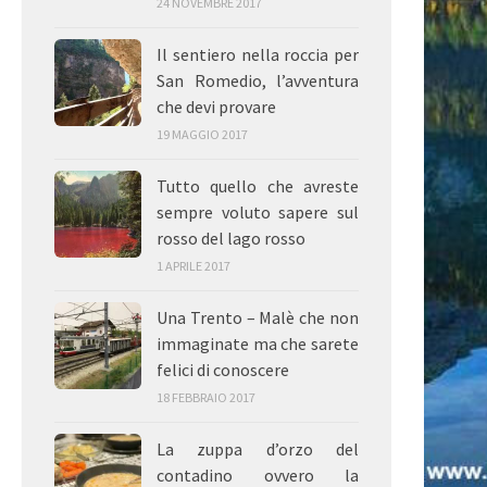
24 NOVEMBRE 2017
Il sentiero nella roccia per
San Romedio, l’avventura
che devi provare
19 MAGGIO 2017
Tutto quello che avreste
sempre voluto sapere sul
rosso del lago rosso
1 APRILE 2017
Una Trento – Malè che non
immaginate ma che sarete
felici di conoscere
18 FEBBRAIO 2017
La zuppa d’orzo del
contadino ovvero la