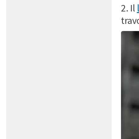
2. Il
trav