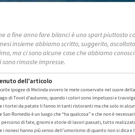
e a fine anno fare bilanci è uno sport piuttosto 
mesi insieme abbiamo scritto, suggerito, ascoltato 
simo, ma ci sono alcune cose che abbiamo conosciut
ci sono rimaste impresse.
enuto dell'articolo
e celle ipogee di Melinda ovvero le mele conservate nel cuore del
l lago di Tovel d’autunno, quando i colori sono impetuosi e travolge
e i tortei da patate li fanno in tanti ristoranti ma che solo in alcun
he San Romedio è un luogo che “ha qualcosa” e che non è necessari
n percorso di fate, gnomi e storie di lavori passati, tutto realizza
he i nonesi hanno più senso dell’umorismo di quanto non si dica e l