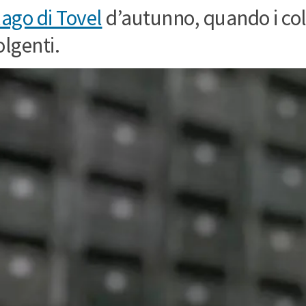
lago di Tovel
d’autunno, quando i col
olgenti.