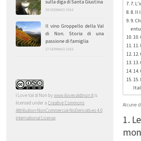
sulla diga di Santa Giustina
7. L’
30 GENNAIO 2016
8. Il
9. C
Il vino Groppello della Val
entus
di Non. Storia di una
10.
passione di famiglia
11.
27 GENNAIO 2016
12.
13.
14.
15.
Ita
I Love Val di Non
by
www.ilovevaldinon.it
is
licensed under a
Creative Commons
Alcune d
Attribution-NonCommercial-NoDerivatives 4.0
1. L
International License
.
mon