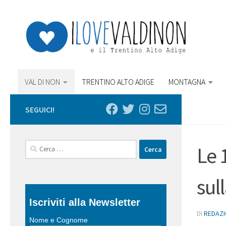
Salta al contenuto
VAL DI NON
TRENTINO ALTO ADIGE
MONTAGNA
SEGUICI!
Ricerca
Le 
per:
sul
Iscriviti alla Newsletter
DI
REDAZ
Nome e Cognome