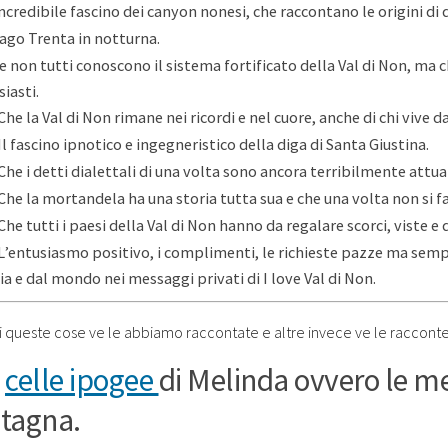
incredibile fascino dei canyon nonesi, che raccontano le origini di 
 lago Trenta in notturna.
he non tutti conoscono il sistema fortificato della Val di Non, ma c
iasti.
 Che la Val di Non rimane nei ricordi e nel cuore, anche di chi vive 
 Il fascino ipnotico e ingegneristico della diga di Santa Giustina.
 Che i detti dialettali di una volta sono ancora terribilmente attual
 Che la mortandela ha una storia tutta sua e che una volta non si f
 Che tutti i paesi della Val di Non hanno da regalare scorci, viste e
 L’entusiasmo positivo, i complimenti, le richieste pazze ma sempre
lia e dal mondo nei messaggi privati di I love Val di Non.
i queste cose ve le abbiamo raccontate e altre invece ve le raccont
e
celle ipogee
di Melinda ovvero le me
tagna.