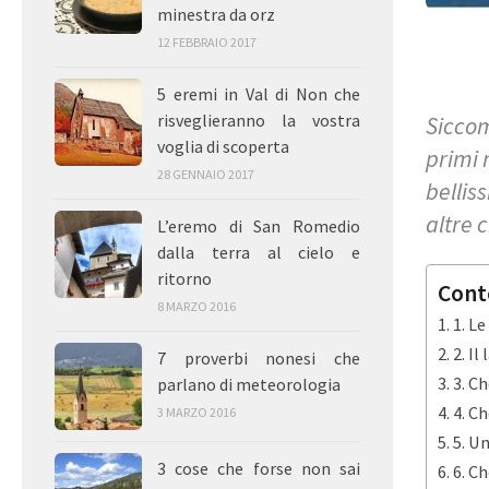
minestra da orz
12 FEBBRAIO 2017
5 eremi in Val di Non che
risveglieranno la vostra
Siccom
voglia di scoperta
primi 
28 GENNAIO 2017
bellis
altre 
L’eremo di San Romedio
dalla terra al cielo e
ritorno
Cont
8 MARZO 2016
1. L
2. I
7 proverbi nonesi che
3. Ch
parlano di meteorologia
4. C
3 MARZO 2016
5. U
3 cose che forse non sai
6. C